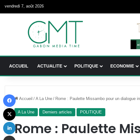
vendredi 7, août 2026
ACCUEIL
ACTUALITE
POLITIQUE
ECONOMIE
Facebook
Accueil
/
A La Une
/
Rome : Paulette Missambo pour un dialogue int
X
A La Une
Derniers articles
POLITIQUE
Linkedin
Rome : Paulette M
Partager par email