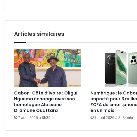
sous
de
bons
ausp
Articles similaires
Gabon-Côte d’Ivoire : Oligui
Numérique : le Gabo
Nguema échange avec son
importé pour 3 milli
homologue Alassane
FCFA de smartphone
Dramane Ouattara
en un mois
7 août 2026 à 8h39min
7 août 2026 à 8h34min