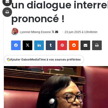
un dialogue interre
Imprimer
prononcé !
Follow
Envoyer
Lyonnel Mbeng Essone
23 juin 2025 à 13h46min
on
un
Facebook
X
Linkedin
Tumblr
Pinterest
Reddit
Partager par email
Impr
X
courriel
Ajouter GabonMediaTime à vos sources préférées