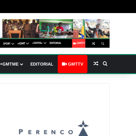
barre latérale)
ch skin
Article Aléatoire
Rechercher
+GMTME
EDITORIAL
GMTTV