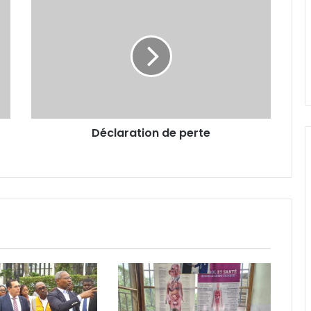
Déclaration
de
Alain Giresse : « Il nous faut d’abord
reconstruire l’équipe nationale »
perte
AAN-GA : sécurisation et
financement au menu de la 45e
session
Déclaration de perte
Prix de l’essence : Gabon, 2e pays
avec le litre de super le plus
abordable en Zone FCFA !
Canal+ : 100% des coupes d’Europe
masculines de football jusqu’en
2031 en Afrique !
Ndambo d’Or 2026 : Caleb Nzamba
sacré meilleur joueur du National
Foot 1 !