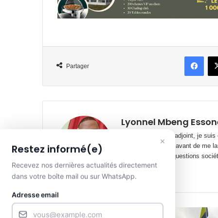
Face
Partager
Lyonnel Mbeng Esson
Rédacteur en chef adjoint, je suis
×
cabinets juridiques avant de me la
Restez informé(e)
spécialisé sur les questions société
Recevez nos dernières actualités directement
Website
Facebook
X
YouTube
dans votre boîte mail ou sur WhatsApp.
Adresse email