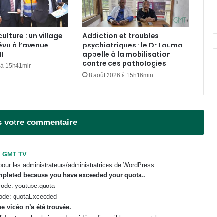
Affaire Wilfried Okoumba :
l’activiste en prison suite à la
plainte de Pierre Duro !
culture : un village
Addiction et troubles
évu à l’avenue
psychiatriques : le Dr Louma
I
appelle à la mobilisation
SEEG : l’interconnexion électrique
contre ces pathologies
 à 15h41min
avec la Guinée Équatoriale avance
8 août 2026 à 15h16min
dans le Woleu-Ntem
Gabon : À quand le retour de
l’instance aux fins de preuves pour
les médias ?
s votre commentaire
Panthères du Gabon : duo Migné-
GMT TV
Giresse, déjà la fin de la
pour les administrateurs/administratrices de WordPress.
gabonisation ?
ompleted because you have exceeded your
quota
..
ode: youtube.quota
ode: quotaExceeded
e vidéo n’a été trouvée.