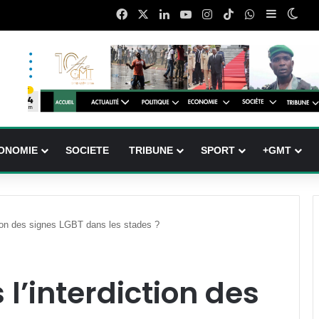
Facebook
X
Linkedin
YouTube
Instagram
TikTok
WhatsApp
Sidebar (
Swit
ONOMIE
SOCIETE
TRIBUNE
SPORT
+GMT
ction des signes LGBT dans les stades ?
 l’interdiction des