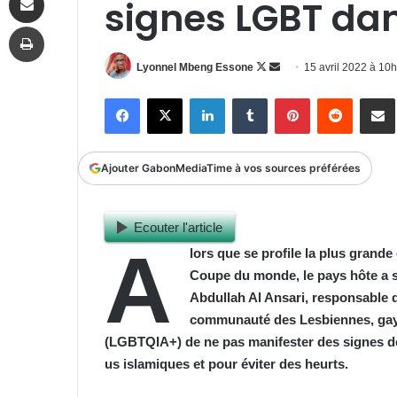
signes LGBT dan
Imprimer
Follow
Envoyer
Lyonnel Mbeng Essone
15 avril 2022 à 10
on
un
Facebook
X
Linkedin
Tumblr
Pinterest
Reddit
P
X
courriel
Ajouter GabonMediaTime à vos sources préférées
Ecouter l'article
A
lors que se profile la plus grande 
Coupe du monde, le pays hôte a s
Abdullah Al Ansari, responsable d
communauté des Lesbiennes, gays,
(LGBTQIA+)
de
ne pas manifester des signes de
us islamiques et
pour
éviter des heurts.