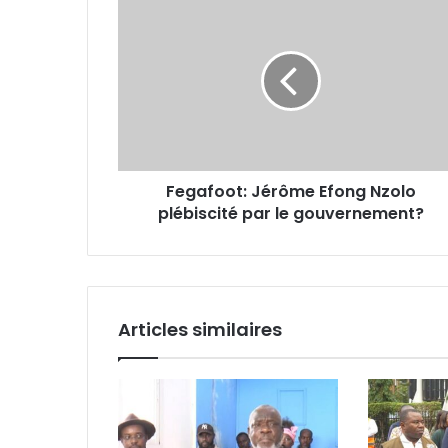
Fegafoot:
Jérôme
Efong
Nzolo
plébiscité
par
le
gouvernement?
Fegafoot: Jérôme Efong Nzolo
plébiscité par le gouvernement?
Articles similaires