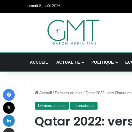
samedi 8, août 2026
ACCUEIL
ACTUALITE
POLITIQUE
EC
Facebook
Accueil
/
Derniers articles
/
Qatar 2022: vers l’interdi
X
Derniers articles
International
Linkedin
Qatar 2022: vers
Partager par email