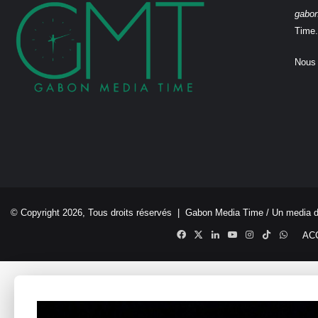
gabo
Time.
Nous 
© Copyright 2026, Tous droits réservés |
Gabon Media Time
/ Un media 
Facebook
X
Linkedin
YouTube
Instagram
TikTok
Whats
AC