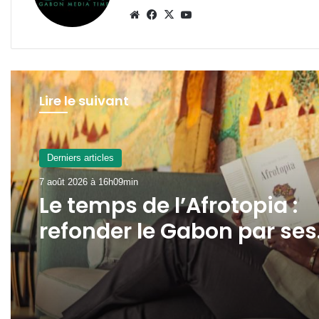
Website
Facebook
X
YouTube
Lire le suivant
Derniers articles
7 août 2026 à 13h16min
Derniers articles
Gabon : la SOGADA
7 août 2026 à 16h09min
présente ses capacités d
production à
l’ambassadeur d’Angola
Le temps de l’Afrotopia :