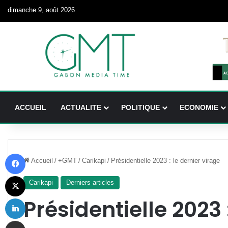
dimanche 9, août 2026
ACCUEIL
ACTUALITE
POLITIQUE
ECONOMIE
Facebook
Accueil
/
+GMT
/
Carikapi
/
Présidentielle 2023 : le dernier virage
X
Carikapi
Derniers articles
Linkedin
Présidentielle 2023 
Partager par email