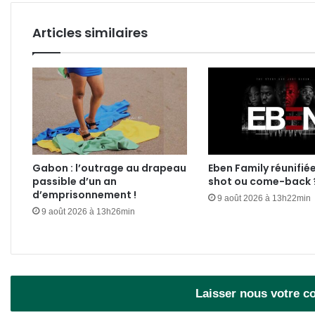
Libre
et
Articles similaires
Aka
Gabon : l’outrage au drapeau
Eben Family réunifié
passible d’un an
shot ou come-back 
d’emprisonnement !
9 août 2026 à 13h22min
9 août 2026 à 13h26min
Laisser nous votre 