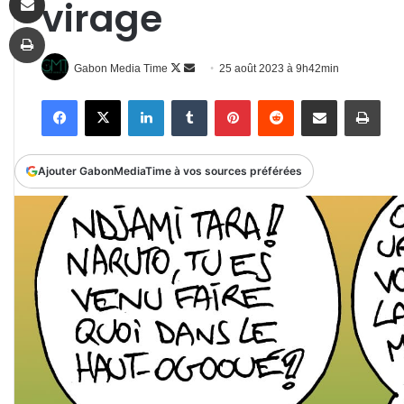
virage
Imprimer
Follow
Envoyer
Gabon Media Time
25 août 2023 à 9h42min
on
un
Facebook
X
Linkedin
Tumblr
Pinterest
Reddit
Partager par email
Impr
X
courriel
Ajouter GabonMediaTime à vos sources préférées