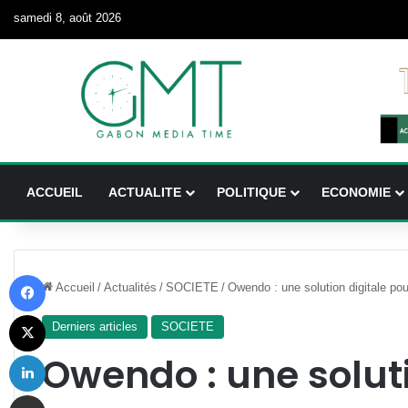
samedi 8, août 2026
ACCUEIL
ACTUALITE
POLITIQUE
ECONOMIE
Facebook
Accueil
/
Actualités
/
SOCIETE
/
Owendo : une solution digitale pou
X
Derniers articles
SOCIETE
Linkedin
Owendo : une soluti
Partager par email