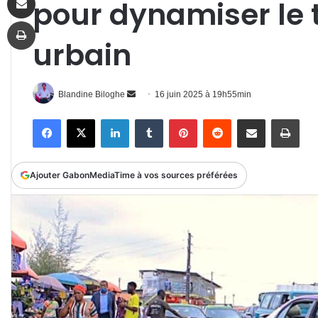
pour dynamiser le 
Imprimer
urbain
Envoyer
Blandine Biloghe
16 juin 2025 à 19h55min
un
Facebook
X
Linkedin
Tumblr
Pinterest
Reddit
Partager par email
Impr
courriel
Ajouter GabonMediaTime à vos sources préférées