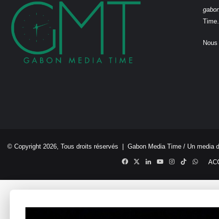
gabo
Time.
Nous 
© Copyright 2026, Tous droits réservés |
Gabon Media Time
/ Un media 
Facebook
X
Linkedin
YouTube
Instagram
TikTok
Whats
AC