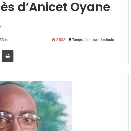
cès d’Anicet Oyane
!
h33min
2 582
Temps de lecture 1 minute
artager par email
Imprimer