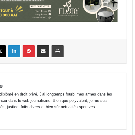
binationaux ?
Gabon : déjà plus de 12 443 décès
enregistrés depuis janvier 2026 !
Fondation Horizons Nouveaux : la
book
X
Linkedin
Pinterest
Partager par email
Imprimer
salle Snoezelen, une oasis pour les
enfants
Gabon : Wilfried Okoumba placé
sous mandat de dépôt !
e
 diplômé en droit privé. J'ai longtemps fourbi mes armes dans les
Opta Analyst : la 1ère division
ncer dans le web journalisme. Bien que polyvalent, je me suis
gabonaise au même niveau que la
s, justice, faits-divers et bien sûr actualités sportives.
D4 française
Alain Giresse : « Il nous faut d’abord
reconstruire l’équipe nationale »