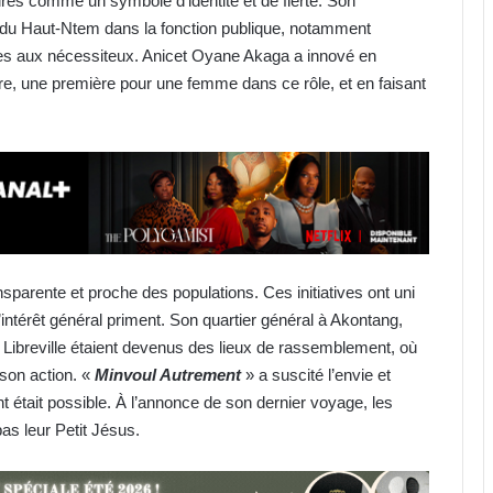
ires comme un symbole d’identité et de fierté. Son
s du Haut-Ntem dans la fonction publique, notamment
es aux nécessiteux. Anicet Oyane Akaga a innové en
ire, une première pour une femme dans ce rôle, et en faisant
sparente et proche des populations. Ces initiatives ont uni
l’intérêt général priment. Son quartier général à Akontang,
 Libreville étaient devenus des lieux de rassemblement, où
 son action. «
Minvoul Autrement
» a suscité l’envie et
t était possible. À l’annonce de son dernier voyage, les
as leur Petit Jésus.
Football : le cas Medwin Biteghe
peut-il rendre réticents les