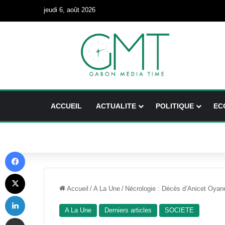
jeudi 6, août 2026
ACCUEIL
ACTUALITE
POLITIQUE
EC
Facebook
X
Accueil
/
A La Une
/
Nécrologie : Décès d’Anicet Oyan
Linkedin
A La Une
Derniers articles
SOCIETE
Partager par email