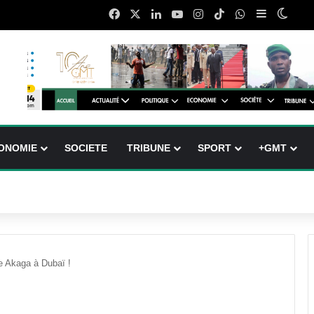
Facebook
X
Linkedin
YouTube
Instagram
TikTok
WhatsApp
Sidebar (b
Switc
ONOMIE
SOCIETE
TRIBUNE
SPORT
+GMT
e Akaga à Dubaï !