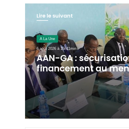
Lire le suivant
A La Une
6 août 2026 à 15h03min
Prix de l’essence : G
2e pays avec le litre 
super le plus aborda
Zone FCFA !