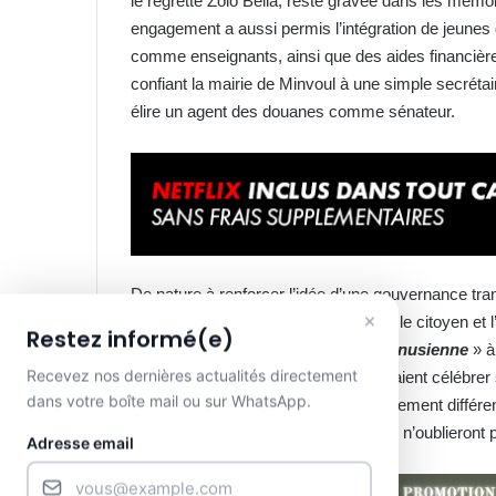
le regretté Zolo Bella, reste gravée dans les mémo
engagement a aussi permis l’intégration de jeune
comme enseignants, ainsi que des aides financièr
confiant la mairie de Minvoul à une simple secréta
élire un agent des douanes comme sénateur.
De nature à renforcer l’idée d’une gouvernance tran
×
les Minvoulois autour d’une vision où le citoyen et 
Restez informé(e)
près du stade, et son restaurant «
Vénusienne
» à
Recevez nos dernières actualités directement
compatriotes de divers horizons venaient célébrer
dans votre boîte mail ou sur WhatsApp.
l’admiration, prouvant qu’un développement différen
hommages affluent, et les Minvoulois n’oublieront p
Adresse email