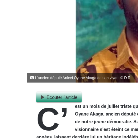
L'ancien député Anicet Oyane Akaga,de son vivant © D.R.
Ecouter l'article
C’
est un mois de juillet triste 
Oyane Akaga, ancien député d
de notre jeune démocratie.
visionnaire s’est éteint ce mar
années, laissant derrière lui un héritage indél