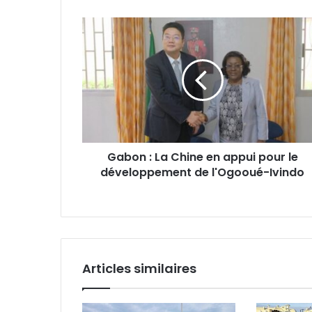
Gabon
:
La
Chine
en
appui
pour
le
développement
Gabon : La Chine en appui pour le
de
développement de l'Ogooué-Ivindo
l'Ogooué-
Ivindo
Articles similaires