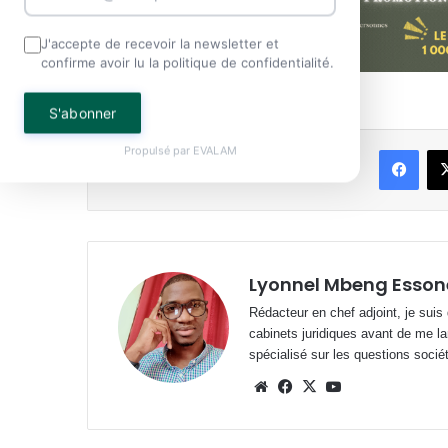
J'accepte de recevoir la newsletter et
confirme avoir lu la politique de confidentialité.
S'abonner
Face
Propulsé par
EVALAM
Partager
Lyonnel Mbeng Esson
Rédacteur en chef adjoint, je suis
cabinets juridiques avant de me la
spécialisé sur les questions société
Website
Facebook
X
YouTube