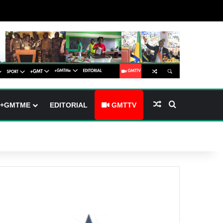
arre latérale)
h skin
Article Aléatoire
Rechercher
+GMTME
EDITORIAL
GMTTV