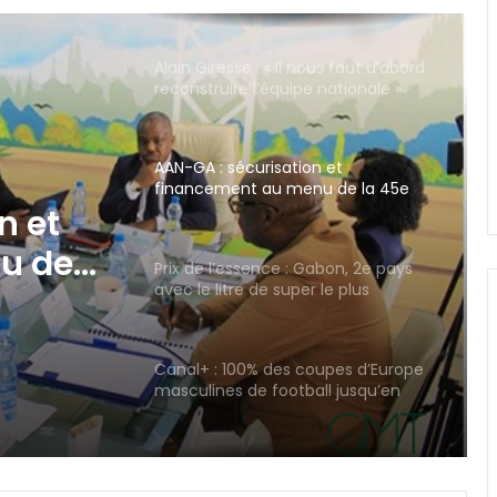
AAN-GA : sécurisation et
financement au menu de la 45e
session
Prix de l’essence : Gabon, 2e pays
avec le litre de super le plus
abordable en Zone FCFA !
abon,
de
Canal+ : 100% des coupes d’Europe
masculines de football jusqu’en
ble en
2031 en Afrique !
Gabon : Privée de salaire depuis 4
mois, une écogarde décède !
Football : le cas Medwin Biteghe
peut-il rendre réticents les