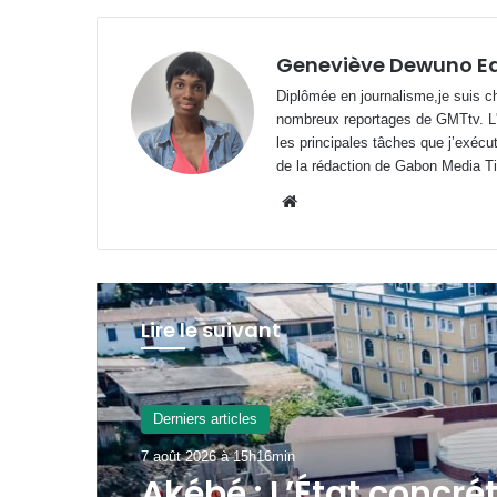
Geneviève Dewuno E
Diplômée en journalisme,je suis ch
nombreux reportages de GMTtv. L'éc
les principales tâches que j’exécu
de la rédaction de Gabon Media T
Website
Lire le suivant
A La Une
7 août 2026 à 14h12min
Drapeau gabonais : l’