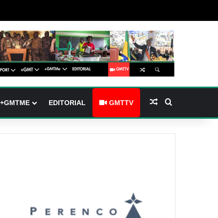
barre latérale)
ch skin
Article Aléatoire
Rechercher
+GMTME
EDITORIAL
GMTTV