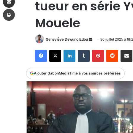
tueur en série 
Imprimer
Mouele
Envoyer
Geneviève Dewuno Edou
30 juillet 2025 à 9
un
Facebook
X
Linkedin
Tumblr
Pinterest
Reddit
P
courriel
Ajouter GabonMediaTime à vos sources préférées