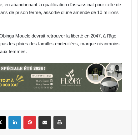
, en abandonnant la qualification d’assassinat pour celle de
 ans de prison ferme, assortie d’une amende de 10 millions
binga Mouele devrait retrouver la liberté en 2047, à l’âge
 pas les plaies des familles endeuillées, marque néanmoins
es aux femmes.
Gabon : le gouvernement peaufine
les derniers préparatifs des fêtes
nationales d’août
Gabon : Libreville hôte de l’Atelier
sur la protection des végétaux
book
X
Linkedin
Pinterest
Partager par email
Imprimer
BAC 2026 : 100 % de taux de
réussite à la prison centrale de
Port-Gentil