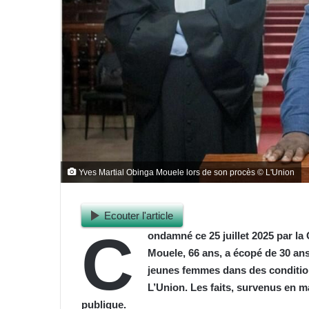
Yves Martial Obinga Mouele lors de son procès © L'Union
Ecouter l'article
C
ondamné ce 25 juillet 2025 par la 
Mouele, 66 ans, a écopé de 30 ans 
jeunes femmes dans des condition
L’Union. Les faits, survenus en 
publique.