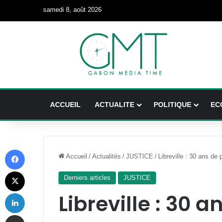
samedi 8, août 2026
ACCUEIL
ACTUALITE
POLITIQUE
EC
Facebook
Accueil
/
Actualités
/
JUSTICE
/
Libreville : 30 ans de
X
Derniers articles
JUSTICE
Linkedin
Libreville : 30 a
Partager par email