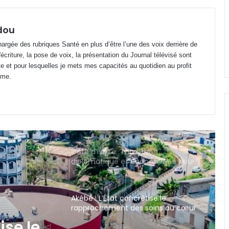
Département d’Etimboué : Perenco
renforce l’accès aux soins avec
dou
deux nouvelles cases de santé
argée des rubriques Santé en plus d’être l’une des voix derrière de
riture, la pose de voix, la présentation du Journal télévisé sont
Libreville : Axe PK7-Transfo Plein Ciel
te et pour lesquelles je mets mes capacités au quotidien au profit
en décrépitude avancée
ime.
Côte d’Ivoire : marathon
diplomatique et économique pour
Oligui Nguema
Akébé : L’État concrétise le
rapprochement des soins au cœur
du 3ᵉ arrondissement
Drapeau gabonais : l’État remet les
symboles de la République au cœur
des civismes
État