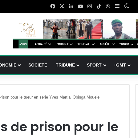
Facebook
X
Linkedin
YouTube
Instagram
TikTok
WhatsApp
Sidebar (
Swit
ONOMIE
SOCIETE
TRIBUNE
SPORT
+GMT
 prison pour le tueur en série Yves Martial Obinga Mouele
ns de prison pour le