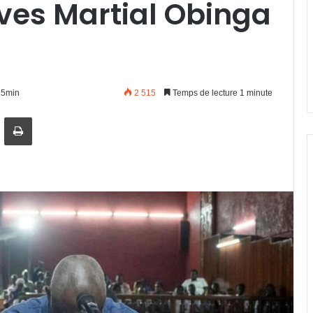
Yves Martial Obinga
h25min
2 515
Temps de lecture 1 minute
artager par email
Imprimer