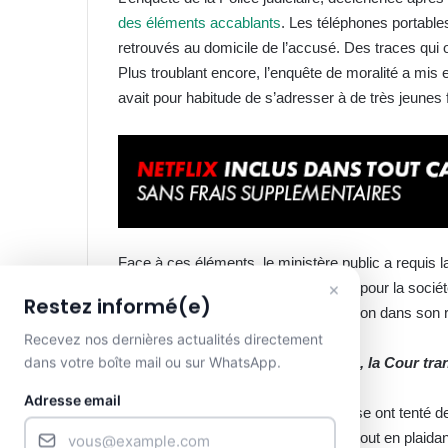
des éléments accablants
. Les téléphones portable
retrouvés au domicile de l’accusé. Des traces qui o
Plus troublant encore, l’enquête de moralité a mis
avait pour habitude de s’adresser à de très jeunes 
Face à ces éléments, le ministère public a requis l
×
représentait une menace persistante pour la socié
Restez informé(e)
prédateur
», aurait martelé l’accusation dans son r
Recevez nos dernières actualités directement
dans votre boîte mail ou sur WhatsApp.
La défense plaide la requalification, la Cour tr
Adresse email
De leur côté, les avocats de la défense ont tenté de 
huit années de détention préventive, tout en plaidan