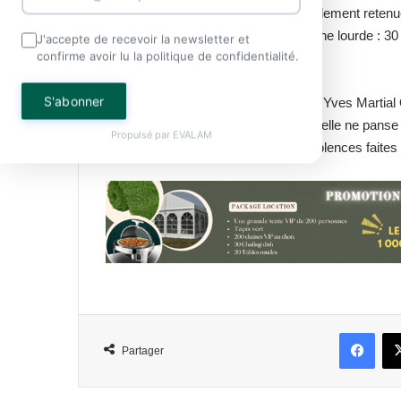
Une thèse que la Cour n’a que partiellement retenue
meurtre, mais en prononçant une peine lourde : 30
J'accepte de recevoir la newsletter et
confirme avoir lu la politique de confidentialité.
de FCFA.
S'abonner
Sauf remise de peine exceptionnelle, Yves Martial O
de 88 ans. Une condamnation qui, si elle ne panse
Propulsé par
EVALAM
un signal fort contre l’impunité des violences fait
Face
Partager