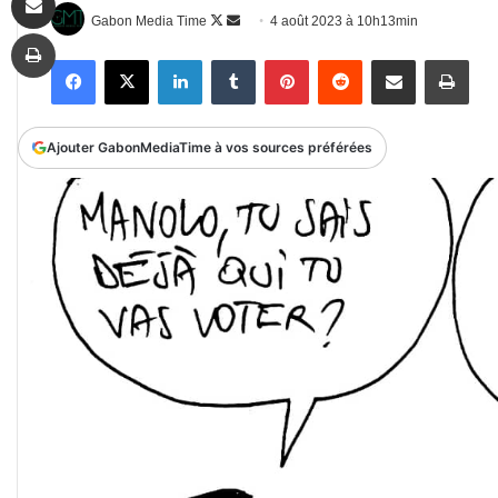
Follow
Envoyer
Gabon Media Time
4 août 2023 à 10h13min
Imprimer
on
un
Facebook
X
Linkedin
Tumblr
Pinterest
Reddit
Partager par email
Impr
X
courriel
Ajouter GabonMediaTime à vos sources préférées