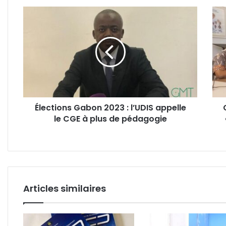
Élections
Gab
Gabon
:
2023
Alte
:
2023
l’UDIS
déno
appelle
un
le
«
CGE
soi-
à
disa
Élections Gabon 2023 : l’UDIS appelle
plus
bulle
le CGE à plus de pédagogie
de
uniq
pédagogie
au
profi
d’Ali
Bon
»
Articles similaires