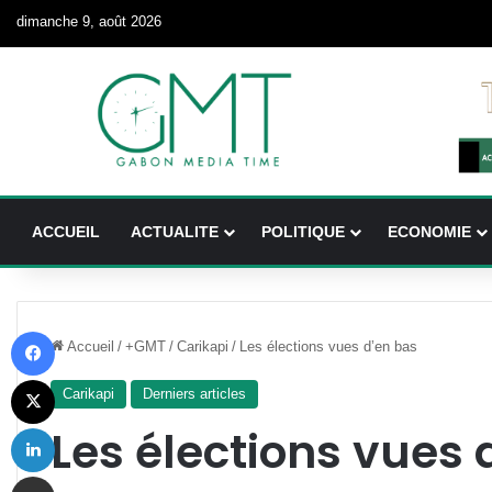
dimanche 9, août 2026
ACCUEIL
ACTUALITE
POLITIQUE
ECONOMIE
Facebook
Accueil
/
+GMT
/
Carikapi
/
Les élections vues d’en bas
X
Carikapi
Derniers articles
Linkedin
Les élections vues 
Partager par email