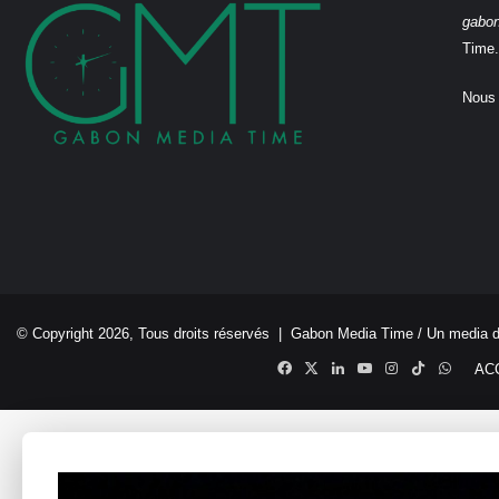
gabo
Time.
Nous 
© Copyright 2026, Tous droits réservés |
Gabon Media Time
/ Un media 
Facebook
X
Linkedin
YouTube
Instagram
TikTok
Whats
AC