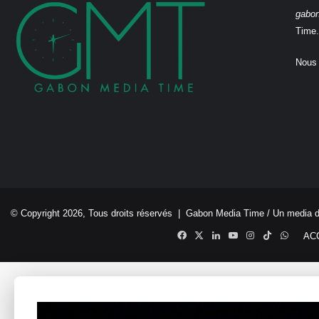
gabo
Time.
Nous 
© Copyright 2026, Tous droits réservés |
Gabon Media Time
/ Un media 
Facebook
X
Linkedin
YouTube
Instagram
TikTok
Whats
AC