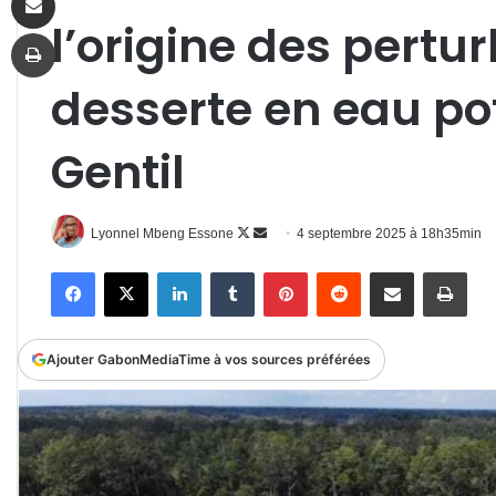
l’origine des pertu
Imprimer
desserte en eau po
Gentil
Follow
Envoyer
Lyonnel Mbeng Essone
4 septembre 2025 à 18h35min
on
un
Facebook
X
Linkedin
Tumblr
Pinterest
Reddit
Partager par email
Impr
X
courriel
Ajouter GabonMediaTime à vos sources préférées