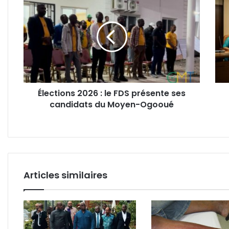
2026
2025
:
:
le
Barr
FDS
Cham
présente
appe
ses
à
candidats
une
du
orga
Élections 2026 : le FDS présente ses
Moyen-
sans
candidats du Moyen-Ogooué
Ogooué
faille
et
une
tran
total
Articles similaires