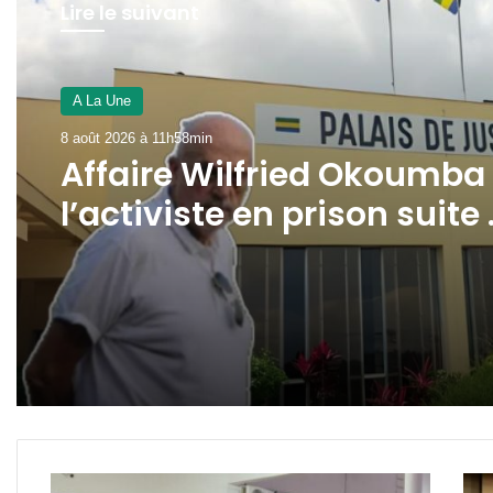
Lire le suivant
A La Une
8 août 2026 à 11h58min
Affaire Wilfried Okoumba 
l’activiste en prison suite
la plainte de Pierre Duro !
Élections
Élec