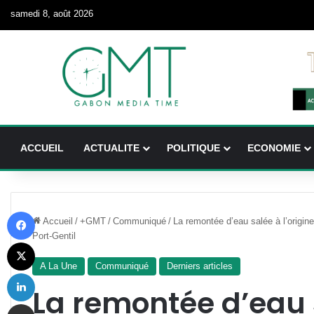
samedi 8, août 2026
ACCUEIL
ACTUALITE
POLITIQUE
ECONOMIE
Facebook
Accueil
/
+GMT
/
Communiqué
/
La remontée d’eau salée à l’origin
Port-Gentil
X
A La Une
Communiqué
Derniers articles
Linkedin
La remontée d’eau 
Partager par email