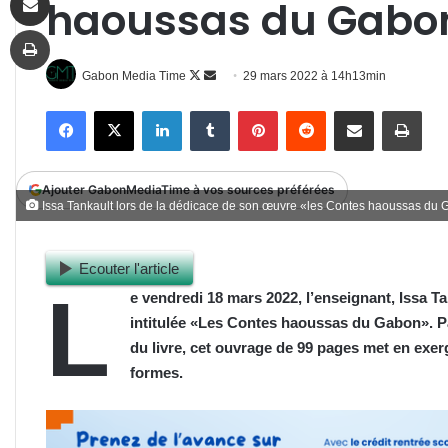
haoussas du Gab
Imprimer
Follow
Envoyer
Gabon Media Time
29 mars 2022 à 14h13min
on
un
Facebook
X
Linkedin
Tumblr
Pinterest
Reddit
Partager par email
Impr
X
courriel
Ajouter GabonMediaTime à vos sources préférées
Issa Tankault lors de la dédicace de son œuvre «les Contes haoussas du
Ecouter l'article
L
e vendredi 18 mars 2022, l’enseignant, Issa Ta
intitulée «Les Contes haoussas du Gabon». P
du livre, cet ouvrage de 99 pages met en exer
formes.