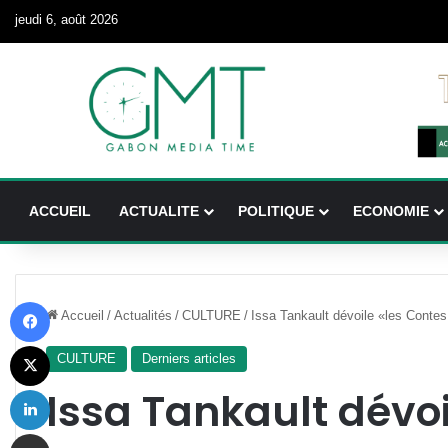
jeudi 6, août 2026
ACCUEIL
ACTUALITE
POLITIQUE
ECONOMIE
Facebook
Accueil
/
Actualités
/
CULTURE
/
Issa Tankault dévoile «les Con
X
CULTURE
Derniers articles
Linkedin
Issa Tankault dévoi
Partager par email