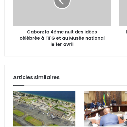
des
de
idées
l'Ab
célébrée
Bign
à
appe
l’IFG
à
Gabon: la 4ème nuit des idées
et
la
célébrée à l’IFG et au Musée national
au
cand
Musée
le 1er avril
d'Ali
national
Bon
le
1er
avril
Articles similaires