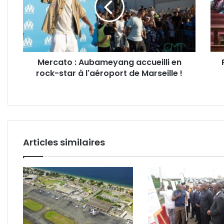
en
ans
rock-
de
star
pris
à
pour
l'aéroport
un
Mercato : Aubameyang accueilli en
de
père
rock-star à l'aéroport de Marseille !
Marseille
coup
!
de
tenta
de
viol
sur
sa
Articles similaires
fille
et
sa
nièc