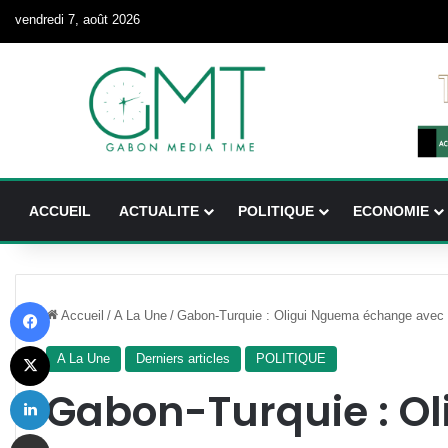
vendredi 7, août 2026
ACCUEIL
ACTUALITE
POLITIQUE
ECONOMIE
Facebook
Accueil
/
A La Une
/
Gabon-Turquie : Oligui Nguema échange avec d
X
A La Une
Derniers articles
POLITIQUE
Linkedin
Gabon-Turquie : O
Partager par email