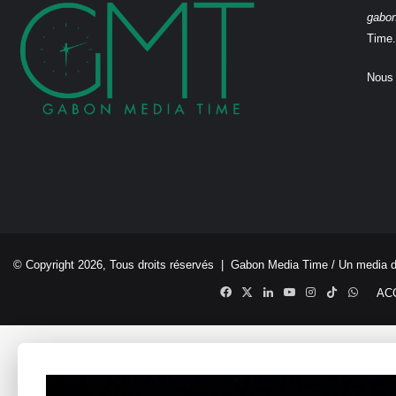
gabo
Time.
Nous 
© Copyright 2026, Tous droits réservés |
Gabon Media Time
/ Un media 
Facebook
X
Linkedin
YouTube
Instagram
TikTok
Whats
AC