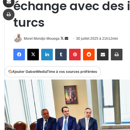
échange avec des i
Imprimer
turcs
Follow
Envoyer
Morel Mondjo Mouega
30 juillet 2025 à 21h12min
on
un
Facebook
X
Linkedin
Tumblr
Pinterest
Reddit
Partager par email
Impr
X
courriel
Ajouter GabonMediaTime à vos sources préférées