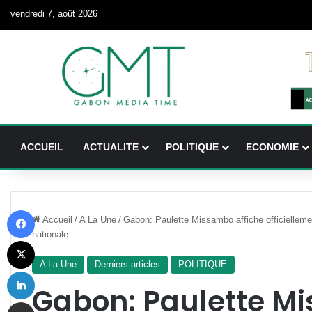
vendredi 7, août 2026
ACCUEIL
ACTUALITE
POLITIQUE
ECONOMIE
Facebook
Accueil
/
A La Une
/
Gabon: Paulette Missambo affiche officielleme
nationale
X
A La Une
Derniers articles
POLITIQUE
Linkedin
Gabon: Paulette M
Partager par email