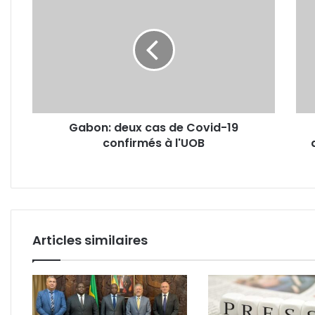
deux
les
cas
tena
de
de
Covid-
bars
19
et
confirmés
disc
à
touj
l'UOB
dans
Gabon: deux cas de Covid-19
l’att
confirmés à l'UOB
de
l’aid
prom
par
l’Eta
Articles similaires