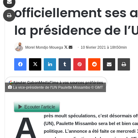
officiellement ses 
Imprimer
la présidence de l’
Follow
Envoyer
Morel Mondjo Mouega
10 février 2021 à 18h50min
on
un
Facebook
X
Linkedin
Tumblr
Pinterest
Reddit
Partager par email
Impr
X
courriel
Ajouter GabonMediaTime à vos sources préférées
La vice-présidente de l'UN Paulette Missambo © GMT
Ecouter l'article
A
près moult spéculations, c’est désormais offi
(UN), Paulette Missambo sera b
el
et bien ca
politique. L’annonce a été faite ce mercredi 