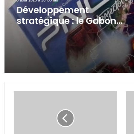
7 août 2026 à 17h19min
A La Une
Nouveau terminal de
8 août 2026 à 20h06min
Libreville : avec 259
milliards de FCFA, GSEZ
Airport s’offre-t-il
Développement
l’aérogare la plus chère d
stratégique : le Gabon
la sous-région ?
officialise son premier pl
quinquennal 2026-2030
Gabon:
Gabo
les
Made
aérodromes
Berr
de
atte
l'intérieur
sur
du
la
pays
mise