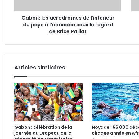
à
en
l’abandon
plac
Gabon: les aérodromes de l'intérieur
sous
effec
du pays à l’abandon sous le regard
le
du
regard
de Brice Paillat
poin
de
dans
Brice
la
Paillat
fonc
publ
Articles similaires
Gabon : célébration de la
Noyade : 66 000 déc
journée du Drapeau ou la
chaque année en Afr
nécessité de remettre les