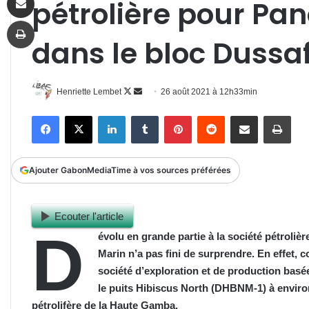
pétrolière pour Pa
Imprimer
dans le bloc Dussa
Follow
Envoyer
Henriette Lembet
26 août 2021 à 12h33min
on
un
Facebook
X
Linkedin
Tumblr
Pinterest
Reddit
Partager par email
Impr
X
courriel
Ajouter GabonMediaTime à vos sources préférées
Ecouter l'article
D
évolu en grande partie à la société pétroli
Marin n’a pas fini de surprendre. En effet,
société d’exploration et de production basée
le puits Hibiscus North (DHBNM-1) à environ
pétrolifère de la Haute Gamba.