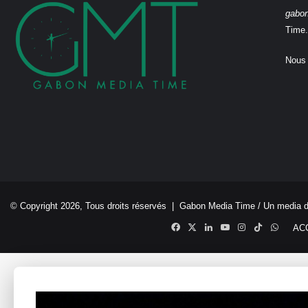
gabo
Time.
Nous 
© Copyright 2026, Tous droits réservés |
Gabon Media Time
/ Un media 
Facebook
X
Linkedin
YouTube
Instagram
TikTok
Whats
AC