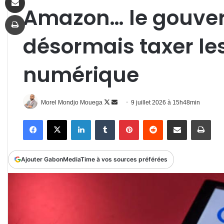
Amazon… le gouve
Imprimer
désormais taxer le
numérique
Follow
Envoyer
Morel Mondjo Mouega
9 juillet 2026 à 15h48min
on
un
Facebook
X
Linkedin
Tumblr
Pinterest
Reddit
Partager par email
Impr
X
courriel
Ajouter GabonMediaTime à vos sources préférées