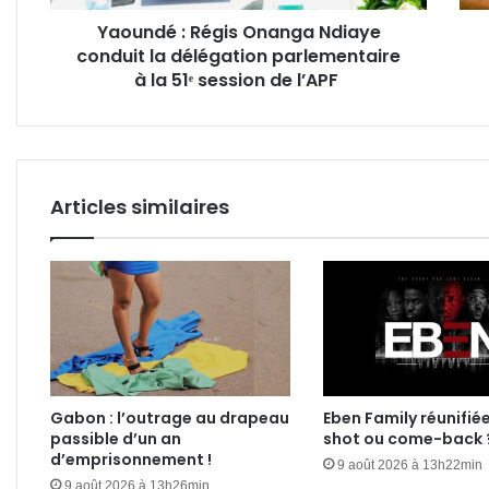
parlementaire
le
Yaoundé : Régis Onanga Ndiaye
à
droit
conduit la délégation parlementaire
la
de
51ᵉ
à la 51ᵉ session de l’APF
reve
session
la
de
réus
l’APF
de
son
enfa
Articles similaires
?
Gabon : l’outrage au drapeau
Eben Family réunifié
passible d’un an
shot ou come-back 
d’emprisonnement !
9 août 2026 à 13h22min
9 août 2026 à 13h26min