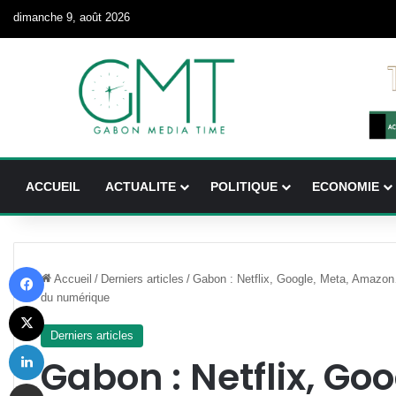
dimanche 9, août 2026
ACCUEIL
ACTUALITE
POLITIQUE
ECONOMIE
Facebook
Accueil
/
Derniers articles
/
Gabon : Netflix, Google, Meta, Amazon
du numérique
X
Derniers articles
Linkedin
Gabon : Netflix, Goo
Partager par email