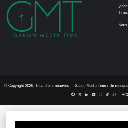
gabo
Time.
Nous 
© Copyright 2026, Tous droits réservés |
Gabon Media Time
/ Un media 
Facebook
X
Linkedin
YouTube
Instagram
TikTok
Whats
AC