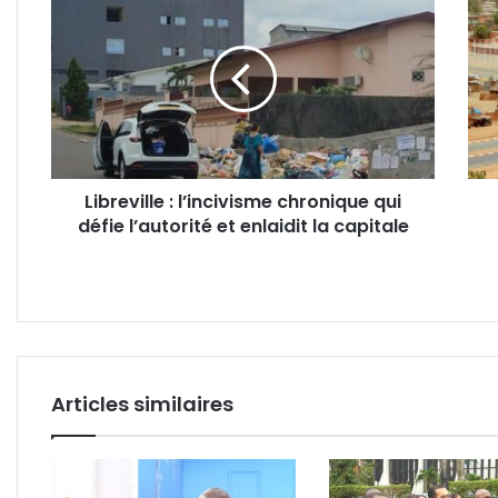
:
:
la sous-région ?
l’incivisme
Appe
chronique
à
qui
cand
défie
pour
l’autorité
la
et
10è
enlaidit
éditi
Libreville : l’incivisme chronique qui
la
du
défie l’autorité et enlaidit la capitale
capitale
Salo
Afric
de
l'Inv
et
de
l'Ent
Inno
Articles similaires