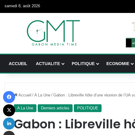
samedi 8, août 2026
ACCUEIL
ACTUALITE
POLITIQUE
ECONOMIE
Facebook
Accueil
/
A La Une
/
Gabon : Libreville hôte d’une réunion de l’UA su
X
A La Une
Derniers articles
POLITIQUE
Linkedin
Gabon : Libreville 
Partager par email