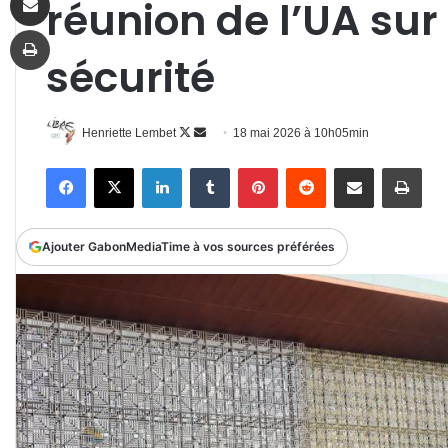
réunion de l’UA sur 
Imprimer
sécurité
Follow
Envoyer
Henriette Lembet
18 mai 2026 à 10h05min
on
un
Facebook
X
Linkedin
Tumblr
Pinterest
Reddit
Partager par email
Impr
X
courriel
Ajouter GabonMediaTime à vos sources préférées