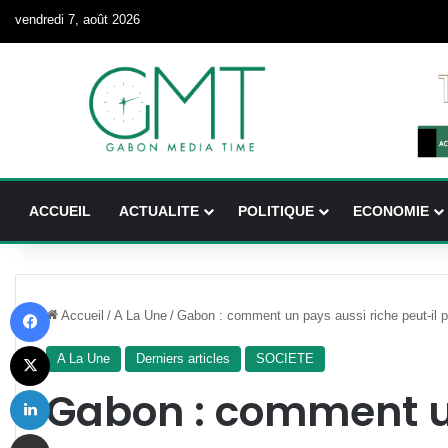
vendredi 7, août 2026
ACCUEIL
ACTUALITE
POLITIQUE
ECONOMIE
Facebook
Accueil
/
A La Une
/
Gabon : comment un pays aussi riche peut-il p
X
A La Une
Derniers articles
SOCIETE
Linkedin
Gabon : comment u
Partager par email