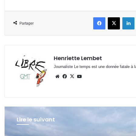
Facebook
X
L
Partager
Henriette Lembet
Journaliste Le temps est une donnée fatale à la
Website
Facebook
X
YouTube
Lire le suivant