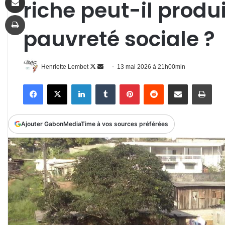
riche peut-il produ
Imprimer
pauvreté sociale ?
Follow
Envoyer
Henriette Lembet
13 mai 2026 à 21h00min
on
un
Facebook
X
Linkedin
Tumblr
Pinterest
Reddit
Partager par email
Impr
X
courriel
Ajouter GabonMediaTime à vos sources préférées