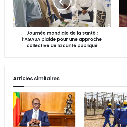
santé
de
:
la
l’AGASA
petit
plaide
Préc
pour
boul
Journée mondiale de la santé :
une
le
l’AGASA plaide pour une approche
approche
quart
collective
collective de la santé publique
Aéro
de
la
santé
publique
Articles similaires