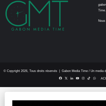
gabo
Time.
Nous 
© Copyright 2026, Tous droits réservés |
Gabon Media Time
/ Un media 
Facebook
X
Linkedin
YouTube
Instagram
TikTok
Whats
AC