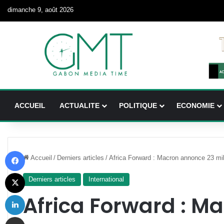
dimanche 9, août 2026
ACCUEIL
ACTUALITE
POLITIQUE
ECONOMIE
Facebook
Accueil
/
Derniers articles
/
Africa Forward : Macron annonce 23 mil
X
Derniers articles
International
Linkedin
Africa Forward : M
Partager par email