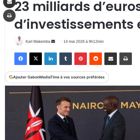
23 milliards d’euro
Imprimer
d’investissements 
Envoyer
Karl Makemba
14 mai 2026 à 9h12min
un
Facebook
X
Linkedin
Tumblr
Pinterest
Reddit
Partager par email
Impr
courriel
Ajouter GabonMediaTime à vos sources préférées