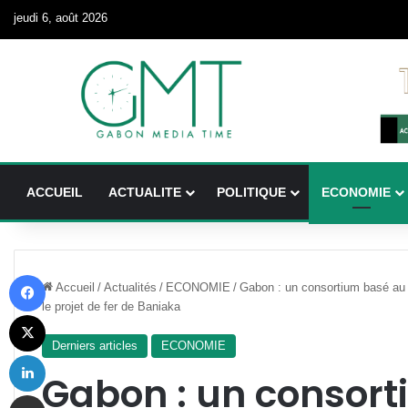
jeudi 6, août 2026
ACCUEIL
ACTUALITE
POLITIQUE
ECONOMIE
Facebook
Accueil
/
Actualités
/
ECONOMIE
/
Gabon : un consortium basé au M
le projet de fer de Baniaka
X
Derniers articles
ECONOMIE
Linkedin
Gabon : un consor
Partager par email