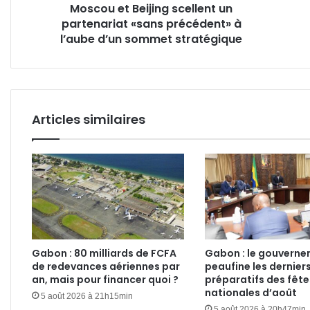
Moscou et Beijing scellent un
l’aube
partenariat «sans précédent» à
d’un
sommet
l’aube d’un sommet stratégique
stratégique
Articles similaires
Gabon : 80 milliards de FCFA
Gabon : le gouvern
de redevances aériennes par
peaufine les dernier
an, mais pour financer quoi ?
préparatifs des fête
nationales d’août
5 août 2026 à 21h15min
5 août 2026 à 20h47min