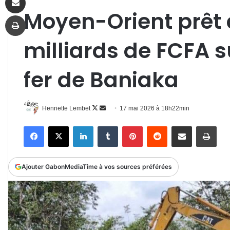
Moyen-Orient prêt à
Imprimer
milliards de FCFA su
fer de Baniaka
Follow
Envoyer
Henriette Lembet
17 mai 2026 à 18h22min
on
un
Facebook
X
Linkedin
Tumblr
Pinterest
Reddit
Partager par email
Impr
X
courriel
Ajouter GabonMediaTime à vos sources préférées