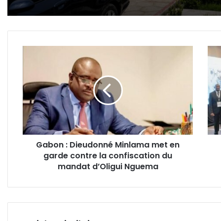
Gabon
Gab
:
:
Dieudonné
la
Minlama
HAC
met
et
en
Met
garde
reno
contre
le
la
dial
Gabon : Dieudonné Minlama met en
confiscation
auto
garde contre la confiscation du
du
de
mandat
mandat d’Oligui Nguema
la
d’Oligui
susp
Nguema
des
rése
soci