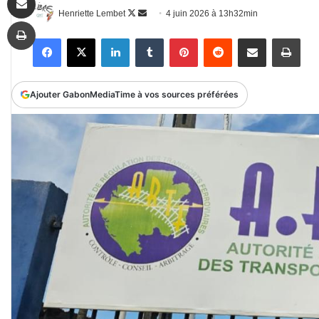
Follow
Envoyer
Henriette Lembet
4 juin 2026 à 13h32min
Imprimer
on
un
Facebook
X
Linkedin
Tumblr
Pinterest
Reddit
Partager par email
Impr
X
courriel
Ajouter GabonMediaTime à vos sources préférées