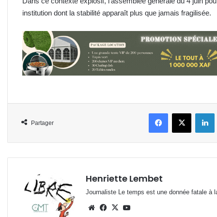
Dans ce contexte explosif, l’assemblée générale du 4 juin pou
institution dont la stabilité apparaît plus que jamais fragilisée.
Facebook
X
L
Partager
Henriette Lembet
Journaliste Le temps est une donnée fatale à la
Website
Facebook
X
YouTube