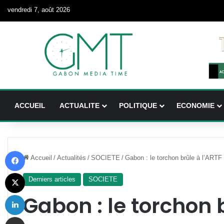
vendredi 7, août 2026
ACCUEIL
ACTUALITE
POLITIQUE
ECONOMIE
Facebook
Accueil
/
Actualités
/
SOCIETE
/
Gabon : le torchon brûle à l’ARTF
X
Derniers articles
SOCIETE
Linkedin
Gabon : le torchon 
Partager par email