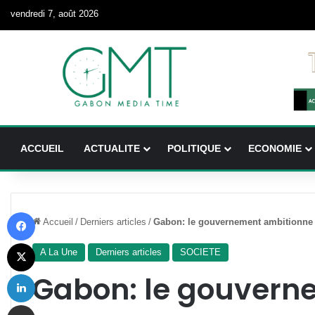
vendredi 7, août 2026
ACCUEIL
ACTUALITE
POLITIQUE
ECONOMIE
Facebook
Accueil
/
Derniers articles
/
Gabon: le gouvernement ambitionne d
X
A La Une
Derniers articles
SOCIETE
Linkedin
Gabon: le gouvern
Partager par email