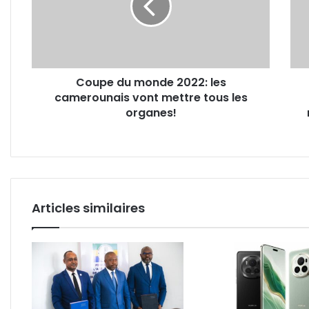
les
trafi
camerounais
illé
vont
au
mettre
coeu
tous
de
Coupe du monde 2022: les
les
l’ex
camerounais vont mettre tous les
organes!
mili
organes!
conj
entr
les
FAG
et
les
EFG
Articles similaires