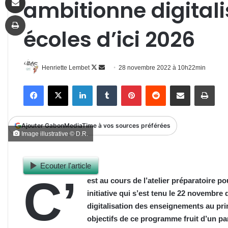
ambitionne digital
Imprimer
écoles d’ici 2026
Follow
Envoyer
Henriette Lembet
28 novembre 2022 à 10h22min
on
un
Facebook
X
Linkedin
Tumblr
Pinterest
Reddit
Partager par email
Impr
X
courriel
Ajouter GabonMediaTime à vos sources préférées
Image illustrative © D.R.
Ecouter l'article
C’
est au cours de l’atelier préparatoire 
initiative qui s’est tenu le 22 novembre 
digitalisation des enseignements au pri
objectifs de ce programme fruit d’un pa