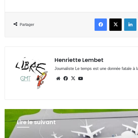
Facebook
X
L
Partager
Henriette Lembet
Journaliste Le temps est une donnée fatale à la
Website
Facebook
X
YouTube
Lire le suivant