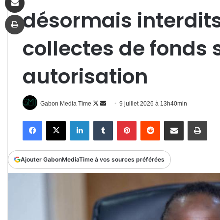
désormais interdit
Imprimer
collectes de fonds
autorisation
Follow
Envoyer
Gabon Media Time
9 juillet 2026 à 13h40min
on
un
Facebook
X
Linkedin
Tumblr
Pinterest
Reddit
Partager par email
Impr
X
courriel
Ajouter GabonMediaTime à vos sources préférées