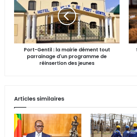
:
l'her
la
une
mairie
appr
dément
natur
tout
pour
parrainage
sout
d'un
l'équ
Port-Gentil : la mairie dément tout
programme
horm
parrainage d'un programme de
de
réinsertion
réinsertion des jeunes
des
jeunes
Articles similaires