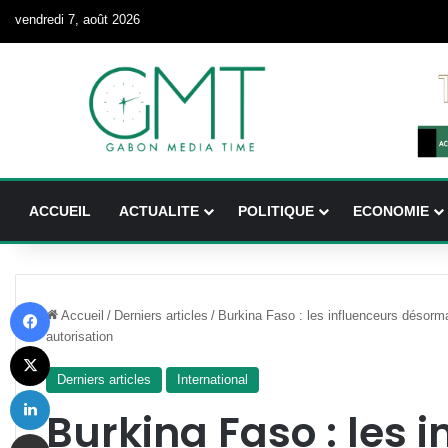
vendredi 7, août 2026
ACCUEIL
ACTUALITE
POLITIQUE
ECONOMIE
Facebook
Accueil
/
Derniers articles
/
Burkina Faso : les influenceurs désorma
autorisation
X
Derniers articles
International
Linkedin
Burkina Faso : les 
Partager par email