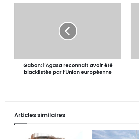
Gabon:
Gabo
l’Agasa
Guy
reconnaît
Patr
avoir
Obia
été
Ndo
blacklistée
fusti
par
la
l’Union
lour
européenne
admi
Gabon: l’Agasa reconnaît avoir été
dans
blacklistée par l’Union européenne
la
proc
d’ad
Articles similaires