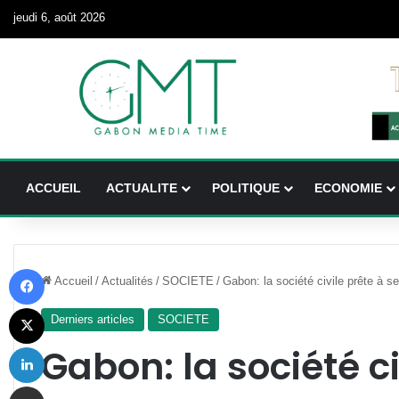
jeudi 6, août 2026
ACCUEIL
ACTUALITE
POLITIQUE
ECONOMIE
Facebook
Accueil
/
Actualités
/
SOCIETE
/
Gabon: la société civile prête à s
X
Derniers articles
SOCIETE
Linkedin
Gabon: la société ci
Partager par email