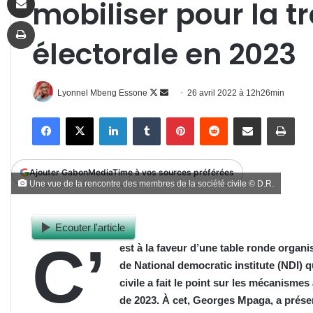
mobiliser pour la 
Imprimer
électorale en 2023
Follow
Envoyer
Lyonnel Mbeng Essone
26 avril 2022 à 12h26min
on
un
Facebook
X
Linkedin
Tumblr
Pinterest
Reddit
Partager par email
Impr
X
courriel
Ajouter GabonMediaTime à vos sources préférées
Une vue de la rencontre des membres de la société civile © D.R.
Ecouter l'article
C’
est à la faveur d’une table ronde organis
de National democratic institute (NDI) q
civile a fait le point sur les mécanismes
de 2023. À cet, Georges Mpaga, a présent