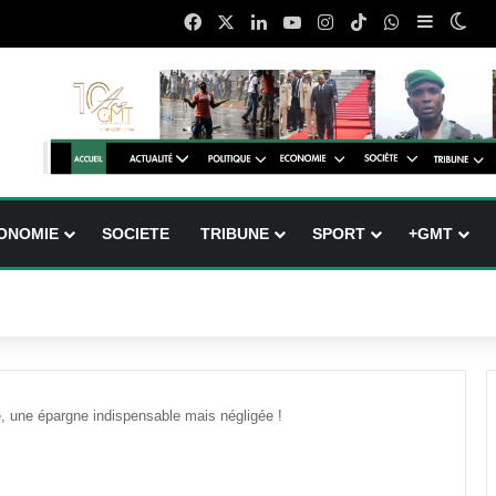
Facebook
X
Linkedin
YouTube
Instagram
TikTok
WhatsApp
Sidebar 
Swi
ONOMIE
SOCIETE
TRIBUNE
SPORT
+GMT
e, une épargne indispensable mais négligée !