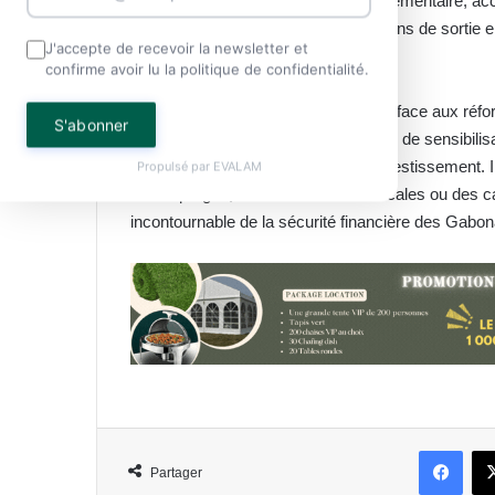
après leur carrière. La retraite complémentaire, a
planification anticipée, avec des options de sortie 
J'accepte de recevoir la newsletter et
les aléas économiques.
confirme avoir lu la politique de confidentialité.
Offrant tout logiquement une stabilité face aux ré
S'abonner
adoption reste freinée par un manque de sensibili
contrainte budgétaire plutôt qu’un investissement. 
Propulsé par
EVALAM
cette épargne, via des incitations fiscales ou des c
incontournable de la sécurité financière des Gabon
Face
Partager