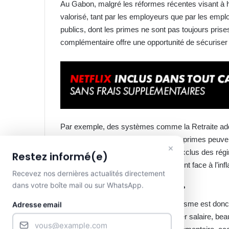
Au Gabon, malgré les réformes récentes visant à ha
valorisé, tant par les employeurs que par les emp
publics, dont les primes ne sont pas toujours prise
complémentaire offre une opportunité de sécurise
Par exemple, des systèmes comme la Retraite addit
montrent que des cotisations sur les primes peuven
×
Pour les salariés du privé, souvent exclus des ré
Restez informé(e)
lacunes du régime général, notamment face à l’infla
Recevez nos dernières actualités directement
dans votre boîte mail ou sur WhatsApp.
Un investissement insoupçonné ?
La nécessité de recourir à ce mécanisme est donc
Adresse email
rarement plus de 40 à 60 % du dernier salaire, bea