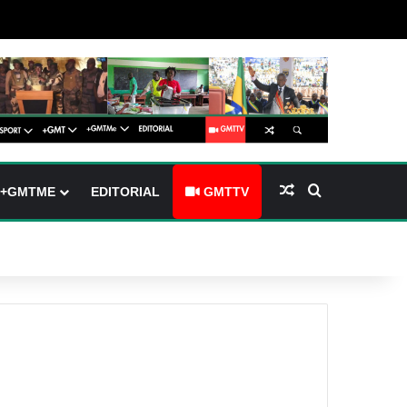
(barre latérale)
tch skin
Article Aléatoire
Rechercher
+GMTME
EDITORIAL
GMTTV