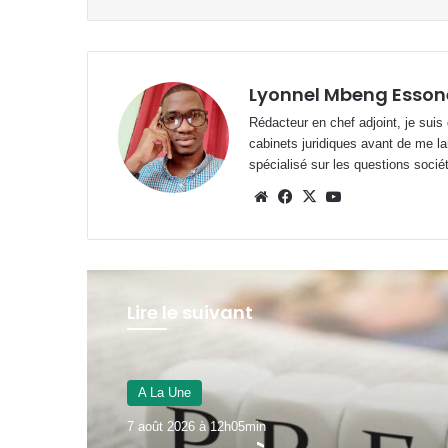
Lyonnel Mbeng Esson
Rédacteur en chef adjoint, je suis
cabinets juridiques avant de me la
spécialisé sur les questions société
Website
Facebook
X
YouTube
Lire le suivant
A La Une
7 août 2026 à 12h00min