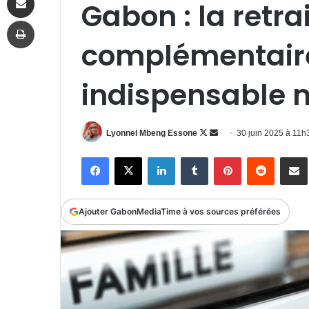
Gabon : la retra
Imprimer
complémentair
indispensable m
Follow
Envoyer
Lyonnel Mbeng Essone
30 juin 2025 à 11
on
un
Facebook
X
Linkedin
Tumblr
Pinterest
Reddit
P
X
courriel
Ajouter GabonMediaTime à vos sources préférées