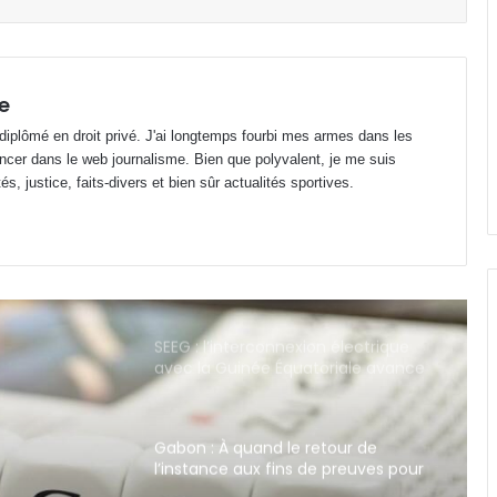
Gabon : Privée de salaire depuis 4
mois, une écogarde décède !
e
 diplômé en droit privé. J'ai longtemps fourbi mes armes dans les
Football : le cas Medwin Biteghe
ncer dans le web journalisme. Bien que polyvalent, je me suis
peut-il rendre réticents les
s, justice, faits-divers et bien sûr actualités sportives.
binationaux ?
SEEG : l’interconnexion électrique
avec la Guinée Équatoriale avance
dans le Woleu-Ntem
Gabon : À quand le retour de
l’instance aux fins de preuves pour
les médias ?
Panthères du Gabon : duo Migné-
Giresse, déjà la fin de la
gabonisation ?