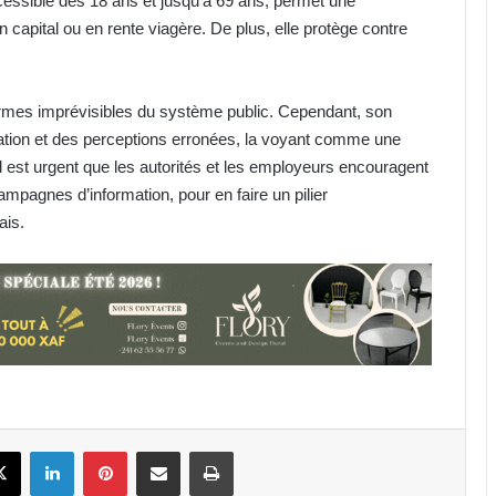
ccessible dès 18 ans et jusqu’à 69 ans, permet une
en capital ou en rente viagère. De plus, elle protège contre
formes imprévisibles du système public. Cependant, son
sation et des perceptions erronées, la voyant comme une
Il est urgent que les autorités et les employeurs encouragent
ampagnes d’information, pour en faire un pilier
ais.
AAN-GA : sécurisation et
financement au menu de la 45e
session
Prix de l’essence : Gabon, 2e pays
avec le litre de super le plus
abordable en Zone FCFA !
Canal+ : 100% des coupes d’Europe
book
X
Linkedin
Pinterest
Partager par email
Imprimer
masculines de football jusqu’en
2031 en Afrique !