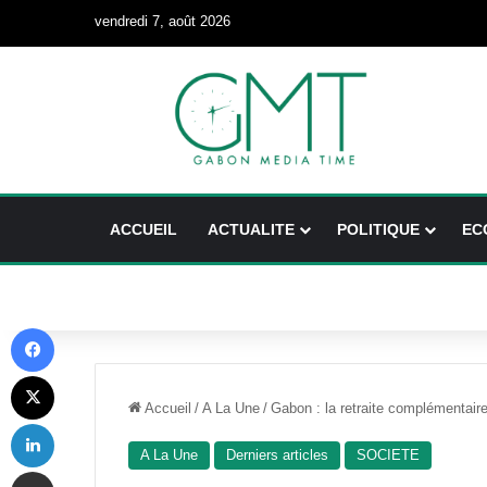
vendredi 7, août 2026
ACCUEIL
ACTUALITE
POLITIQUE
EC
Facebook
X
Accueil
/
A La Une
/
Gabon : la retraite complémentair
Linkedin
A La Une
Derniers articles
SOCIETE
Partager par email