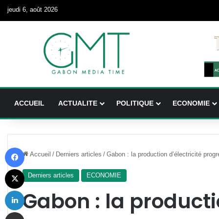
jeudi 6, août 2026
ACCUEIL
ACTUALITE
POLITIQUE
ECONOMIE
Facebook
Accueil
/
Derniers articles
/
Gabon : la production d’électricité pro
X
Derniers articles
ECONOMIE
Linkedin
Gabon : la productio
Partager par email