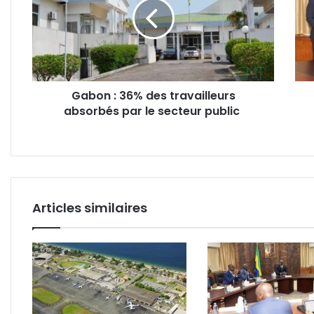
des
des
travailleurs
anci
absorbés
élèv
par
de
le
l’EN
secteur
Fran
Gabon : 36% des travailleurs
public
en
absorbés par le secteur public
forc
de
prop
Articles similaires