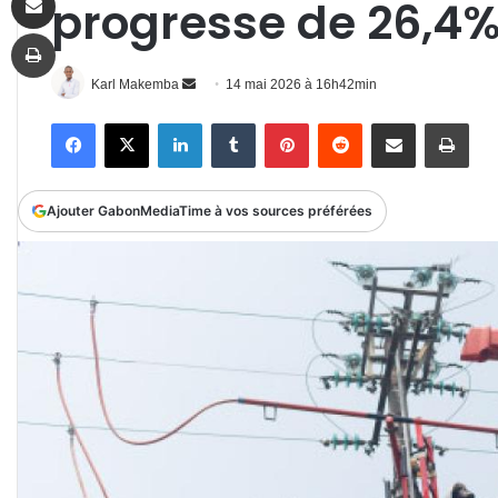
progresse de 26,4%
Imprimer
Envoyer
Karl Makemba
14 mai 2026 à 16h42min
un
Facebook
X
Linkedin
Tumblr
Pinterest
Reddit
Partager par email
Impr
courriel
Ajouter GabonMediaTime à vos sources préférées