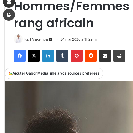
Hommes/Femmes : 
Imprimer
rang africain
Envoyer
Karl Makemba
14 mai 2026 à 9h29min
un
Facebook
X
Linkedin
Tumblr
Pinterest
Reddit
Partager par email
Impr
courriel
Ajouter GabonMediaTime à vos sources préférées