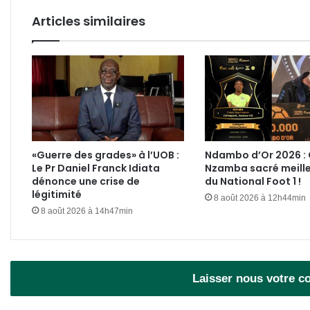
prov
Articles similaires
?
«Guerre des grades» à l’UOB :
Ndambo d’Or 2026 :
Le Pr Daniel Franck Idiata
Nzamba sacré meille
dénonce une crise de
du National Foot 1 !
légitimité
8 août 2026 à 12h44min
8 août 2026 à 14h47min
Laisser nous votre 