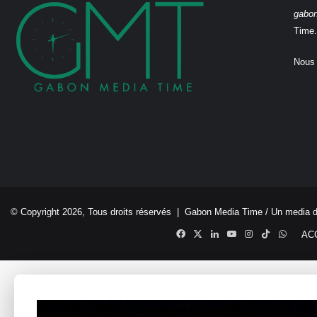
gabo
Time.
Nous 
© Copyright 2026, Tous droits réservés |
Gabon Media Time
/ Un media 
Facebook
X
Linkedin
YouTube
Instagram
TikTok
Whats
AC