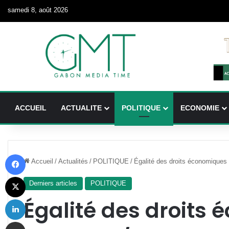
samedi 8, août 2026
ACCUEIL
ACTUALITE
POLITIQUE
ECONOMIE
Facebook
Accueil
/
Actualités
/
POLITIQUE
/
Égalité des droits économique
X
Derniers articles
POLITIQUE
Linkedin
Égalité des droits
Partager par email