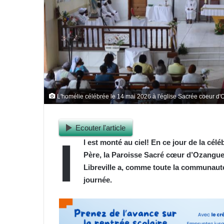
L'homélie célébrée le 14 mai 2026 à l'église Sacrée coeur 
Ecouter l'article
I
l est monté au ciel! En ce jour de la cél
Père, la Paroisse Sacré cœur d’Ozangu
Libreville a, comme toute la communaut
journée.