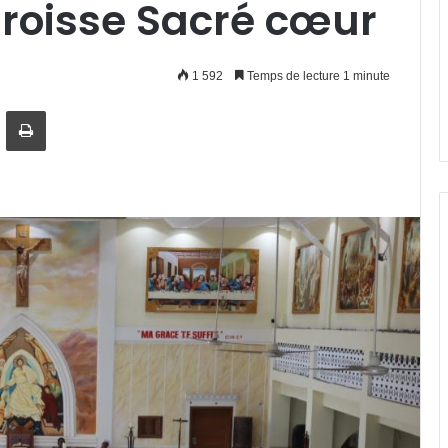
aroisse Sacré cœur
1 592
Temps de lecture 1 minute
artager par email
Imprimer