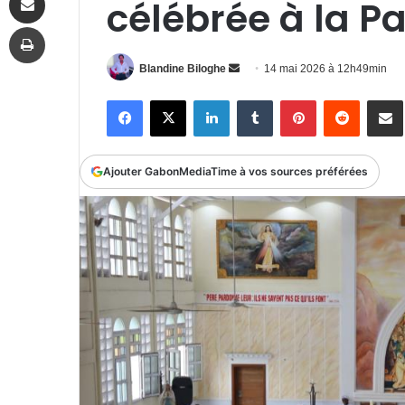
célébrée à la P
Imprimer
Envoyer
Blandine Biloghe
14 mai 2026 à 12h49min
un
Facebook
X
Linkedin
Tumblr
Pinterest
Reddit
P
courriel
Ajouter GabonMediaTime à vos sources préférées