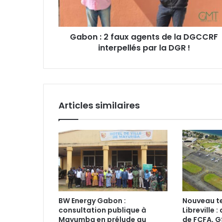
la
DGCCRF
interpellés
Gabon : 2 faux agents de la DGCCRF
par
interpellés par la DGR !
la
DGR
!
Articles similaires
BW Energy Gabon :
Nouveau t
consultation publique à
Libreville 
Mayumba en prélude au
de FCFA, G