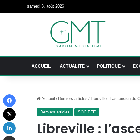
samedi 8, août 2026
ACCUEIL
ACTUALITE
POLITIQUE
EC
Facebook
Accueil
/
Derniers articles
/
Libreville : l’ascension du
X
Derniers articles
SOCIETE
Linkedin
Libreville : l’as
Partager par email