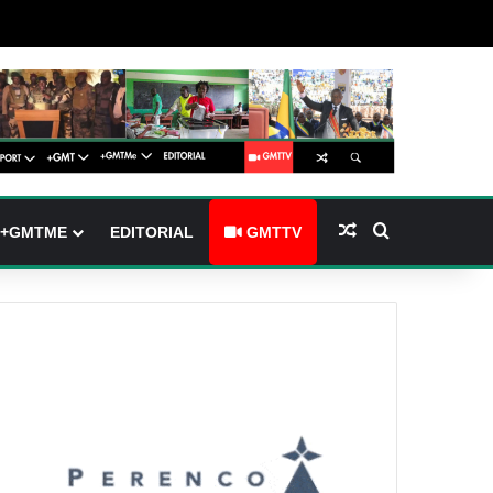
barre latérale)
ch skin
Article Aléatoire
Rechercher
+GMTME
EDITORIAL
GMTTV