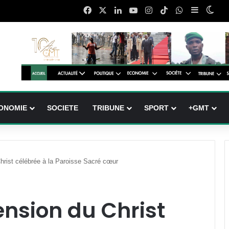
Facebook
X
Linkedin
YouTube
Instagram
TikTok
WhatsApp
Sidebar (
Swit
ONOMIE
SOCIETE
TRIBUNE
SPORT
+GMT
 Christ célébrée à la Paroisse Sacré cœur
cension du Christ