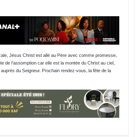
scale, Jésus Christ est allé au Père avec comme promesse,
nte de l’assomption car elle est la montée du Christ au ciel,
, auprès du Seigneur. Prochain rendez-vous, la fête de la
Hôpital de la Coopération Sino-
Gabonaise : dialogue engagé après
un mouvement d’humeur du
personnel
Ebola : contamination record avec
plus de 3000 cas confirmés en RDC
Gabon : la réhabilitation de la