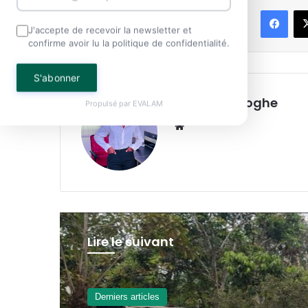
Face
Partager
J'accepte de recevoir la newsletter et
confirme avoir lu la politique de confidentialité.
S'abonner
Blandine Biloghe
Propulsé par
EVALAM
Website
Lire le suivant
Derniers articles