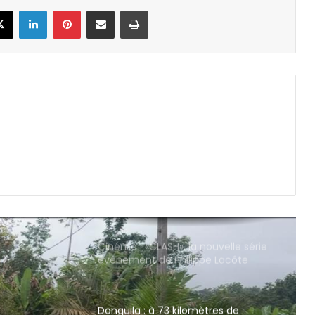
signalisation au coeur des travaux
book
X
Linkedin
Pinterest
Partager par email
Imprimer
de la DGSR
Afrique : l’IA impliquée dans 55% des
cybercrimes selon Interpol
CanalBox : la fibre optique gratuite
grâce à la campagne « Booster
Août 2026 » !
Cinéma : «CLASH», la nouvelle série
événement de Philippe Lacôte
arrive sur CANAL+
Donguila : à 73 kilomètres de
Libreville, l’eau potable et la
télévision nationale toujours hors
de portée
Nations Unies : deux tiers de la