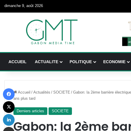
dimanche 9, août 2026
ACCUEIL
ACTUALITE
POLITIQUE
ECONOMIE
Facebook
Accueil
/
Actualités
/
SOCIETE
/
Gabon: la 2ème barrière électrique
ans plus tard
X
Derniers articles
SOCIETE
Linkedin
Gabon: la 2ème bar
Partager par email