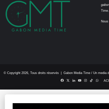
gabo
Time.
Nous 
© Copyright 2026, Tous droits réservés |
Gabon Media Time
/ Un media 
Facebook
X
Linkedin
YouTube
Instagram
TikTok
Whats
AC