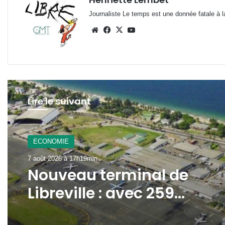
Journaliste Le temps est une donnée fatale à la
Website
Facebook
X
YouTube
Lire le suivant
ECONOMIE
7 août 2026 à 17h19min
Nouveau terminal de
Libreville : avec 259
milliards de FCFA, GSEZ