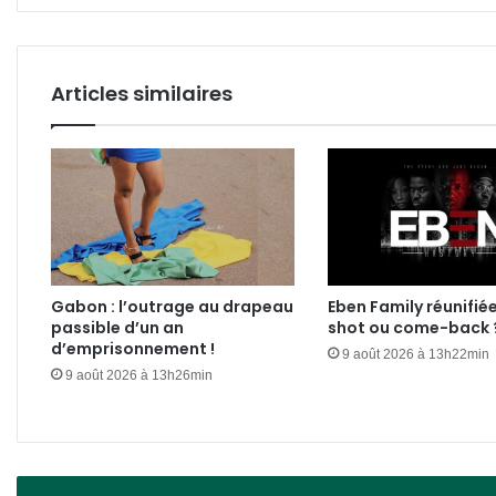
de
cuves
d'eau
Articles similaires
Gabon : l’outrage au drapeau
Eben Family réunifié
passible d’un an
shot ou come-back 
d’emprisonnement !
9 août 2026 à 13h22min
9 août 2026 à 13h26min