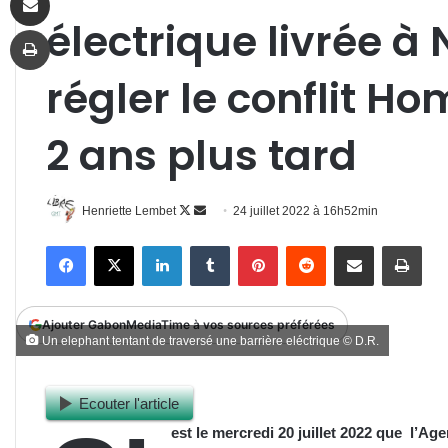
électrique livrée à
Imprimer
régler le conflit 
2 ans plus tard
Follow
Envoyer
Henriette Lembet
24 juillet 2022 à 16h52min
on
un
Facebook
X
Linkedin
Tumblr
Pinterest
Reddit
Partager par email
Impr
X
courriel
Ajouter GabonMediaTime à vos sources préférées
Un elephant tentant de traversé une barrière eléctrique © D.R.
Ecouter l'article
est le mercredi 20 juillet 2022 que l’Ag