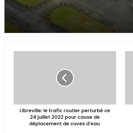
Airport s’offre-t-il
l’aérogare la plus chère d
la sous-région ?
Libreville:
Gabo
le
Herv
trafic
Patr
routier
Opia
perturbé
au
ce
cont
24
des
juillet
popu
2022
du
Libreville: le trafic routier perturbé ce
pour
«Tro
24 juillet 2022 pour cause de
cause
quar
de
déplacement de cuves d'eau
déplacement