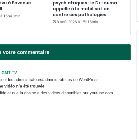
chère de la sous-région ?
évu à l’avenue
psychiatriques : le Dr Louma
I
appelle à la mobilisation
VAALCO Energy : un chiffre
contre ces pathologies
 à 15h41min
d’affaires en hausse de 40 au
8 août 2026 à 15h16min
2ème trimestre 2026
Gabon : le gouvernement mobilisé
pour la concrétisation du
s votre commentaire
mégaprojet de Fer de Baniaka
Gabon-Côte d’Ivoire : Oligui
GMT TV
Nguema échange avec son
pour les administrateurs/administratrices de WordPress.
homologue Alassane Dramane
e vidéo n’a été trouvée.
Ouattara
valide et que la chaine a des vidéos disponibles sur youtube.com.