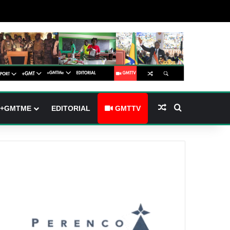
 (barre latérale)
tch skin
Article Aléatoire
Rechercher
+GMTME
EDITORIAL
GMTTV