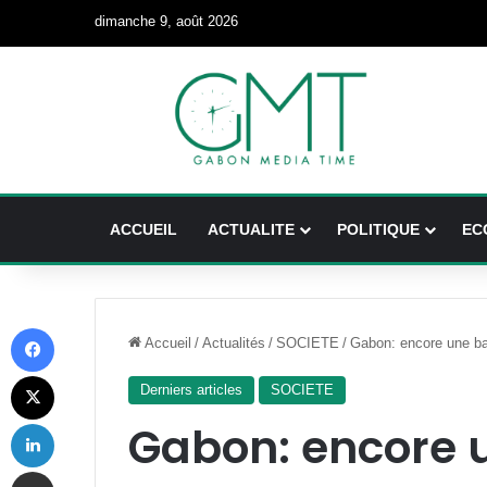
dimanche 9, août 2026
ACCUEIL
ACTUALITE
POLITIQUE
EC
Facebook
Accueil
/
Actualités
/
SOCIETE
/
Gabon: encore une bag
X
Derniers articles
SOCIETE
Linkedin
Gabon: encore 
Partager par email