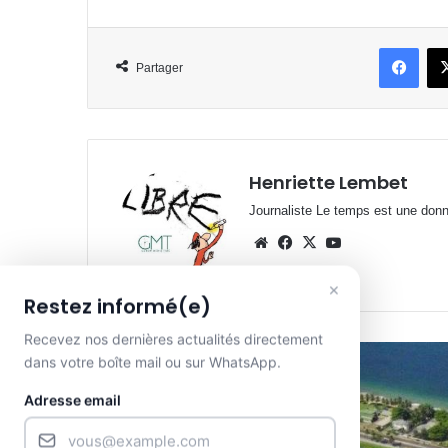
Face
Partager
Henriette Lembet
Journaliste Le temps est une donnée
Website
Facebook
X
YouTube
×
Restez informé(e)
Recevez nos dernières actualités directement
dans votre boîte mail ou sur WhatsApp.
Lire le suivant
Adresse email