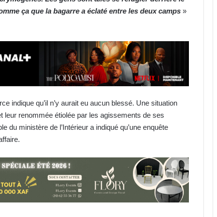
comme ça que la bagarre a éclaté entre les deux camps
»
ce indique qu’il n’y aurait eu aucun blessé. Une situation
 et leur renommée étiolée par les agissements de ses
e du ministère de l’Intérieur a indiqué qu’une enquête
Gabon : la Task Force lance un
affaire.
audit du FGIS, de GOC et de la
SOGARA
IST : les inscriptions au concours
d’entrée 2026-2027 ouvertes
jusqu’au 31 août