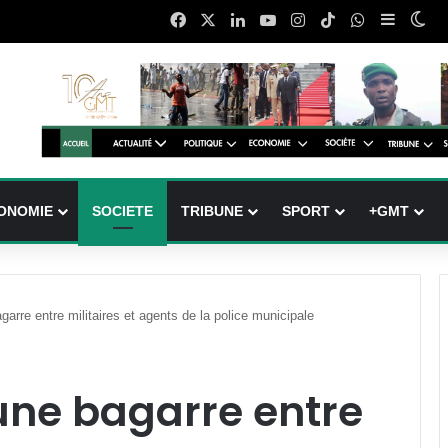
Facebook
X
Linkedin
YouTube
Instagram
TikTok
WhatsApp
Sidebar
Swi
ONOMIE
SOCIETE
TRIBUNE
SPORT
+GMT
arre entre militaires et agents de la police municipale
une bagarre entre