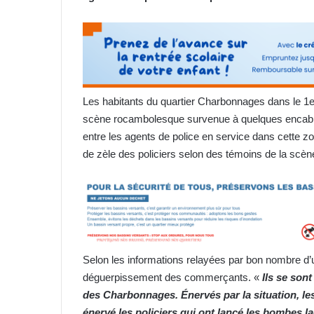
Les habitants du quartier Charbonnages dans le 1er
scène rocambolesque survenue à quelques encablure
entre les agents de police en service dans cette zo
de zèle des policiers selon des témoins de la scèn
Selon les informations relayées par bon nombre d’us
déguerpissement des commerçants. «
Ils se sont
d
es
Charbonnage
s
. Énervés par la situation, l
énervé les policiers qui ont lancé les bombes l