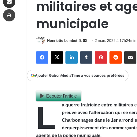
militaires et ag
Imprimer
municipale
Follow
Envoyer
Henriette Lembet
2 mars 2022 à 17h24min
on
un
Facebook
X
Linkedin
Tumblr
Pinterest
Reddit
P
X
courriel
Ajouter GabonMediaTime à vos sources préférées
Ecouter l'article
L
a guerre fratricide entre militaire
s
e
preuve avec l’altercation qui se ser
Charbonnages dans le 1er arrondisse
deguerpissement des commerçantes e
agents de la police municipale.