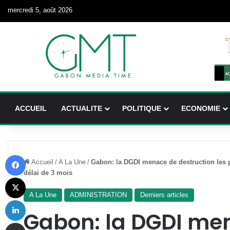
mercredi 5, août 2026
ACCUEIL
ACTUALITE
POLITIQUE
ECONOMIE
Facebook
Accueil
/
A La Une
/
Gabon: la DGDI menace de destruction les p
délai de 3 mois
X
A La Une
ADMINISTRATION
Derniers articles
Linkedin
Gabon: la DGDI me
Partager par email