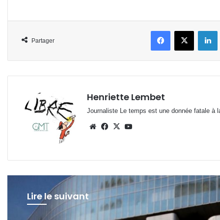
Facebook
X
L
Partager
Henriette Lembet
Journaliste Le temps est une donnée fatale à la
Website
Facebook
X
YouTube
Lire le suivant