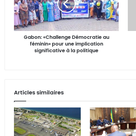
féminin»
une
pour
impl
une
de
implication
la
significative
com
Gabon: «Challenge Démocratie au
à
inte
féminin» pour une implication
la
dan
politique
significative à la politique
la
conc
ann
par
Ali
Bon
Articles similaires