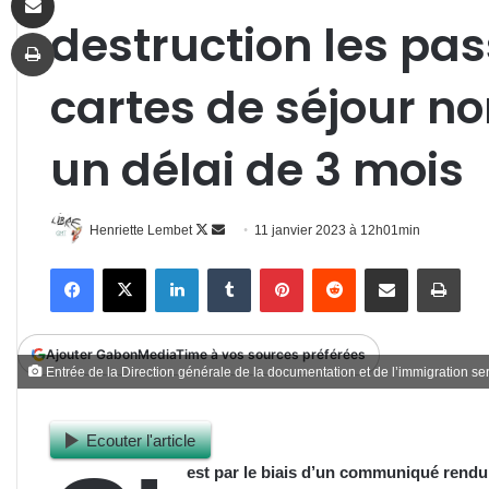
destruction les pas
Imprimer
cartes de séjour no
un délai de 3 mois
Follow
Envoyer
Henriette Lembet
11 janvier 2023 à 12h01min
on
un
Facebook
X
Linkedin
Tumblr
Pinterest
Reddit
Partager par email
Impr
X
courriel
Ajouter GabonMediaTime à vos sources préférées
Entrée de la Direction générale de la documentation et de l’immigration se
Ecouter l'article
est par le biais d’un communiqué rendu 