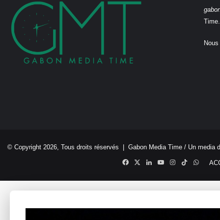
gabo
Time.
Nous 
© Copyright 2026, Tous droits réservés |
Gabon Media Time
/ Un media 
Facebook
X
Linkedin
YouTube
Instagram
TikTok
Whats
AC