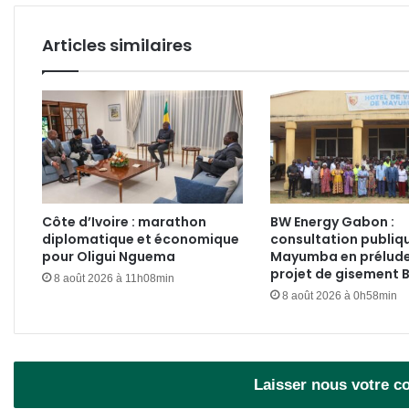
26
juillet
Articles similaires
Côte d’Ivoire : marathon
BW Energy Gabon :
diplomatique et économique
consultation publiq
pour Oligui Nguema
Mayumba en prélude
projet de gisement
8 août 2026 à 11h08min
8 août 2026 à 0h58min
Laisser nous votre 