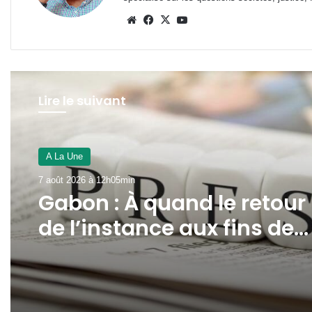
Website
Facebook
X
YouTube
Lire le suivant
A La Une
7 août 2026 à 12h00min
Panthères du Gabon : duo
Migné-Giresse, déjà la fin
de la gabonisation ?