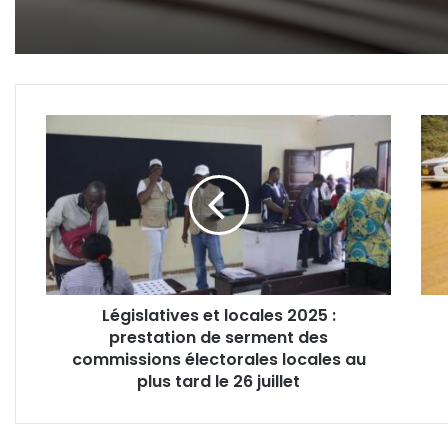
Législatives
Gab
et
:
locales
les
2025
trav
:
de
prestation
Nden
de
Tchi
serment
et
des
Tchi
Législatives et locales 2025 :
commissions
May
prestation de serment des
électorales
à
locales
commissions électorales locales au
l’arrê
au
depu
plus tard le 26 juillet
plus
6
tard
mois
le