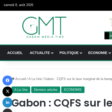
samedi 8, août 2026
ACCUEIL
ACTUALITE
POLITIQUE
ECONOMIE
Facebook
Accueil
/
A La Une
/
Gabon : CQFS sur le taux marginal de la banqu
X
A La Une
Derniers articles
ECONOMIE
Linkedin
Gabon : CQFS sur l
Partager par email