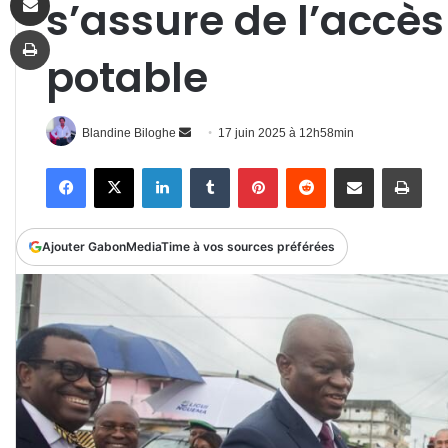
s’assure de l’accès 
Imprimer
potable
Envoyer
Blandine Biloghe
17 juin 2025 à 12h58min
un
Facebook
X
Linkedin
Tumblr
Pinterest
Reddit
Partager par email
Impr
courriel
Ajouter GabonMediaTime à vos sources préférées