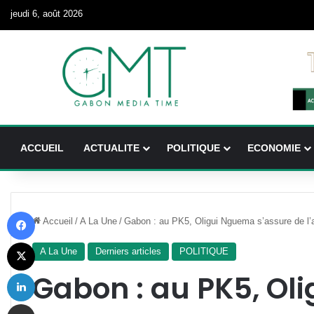
jeudi 6, août 2026
ACCUEIL
ACTUALITE
POLITIQUE
ECONOMIE
Facebook
Accueil
/
A La Une
/
Gabon : au PK5, Oligui Nguema s’assure de l’ac
X
A La Une
Derniers articles
POLITIQUE
Linkedin
Gabon : au PK5, O
Partager par email