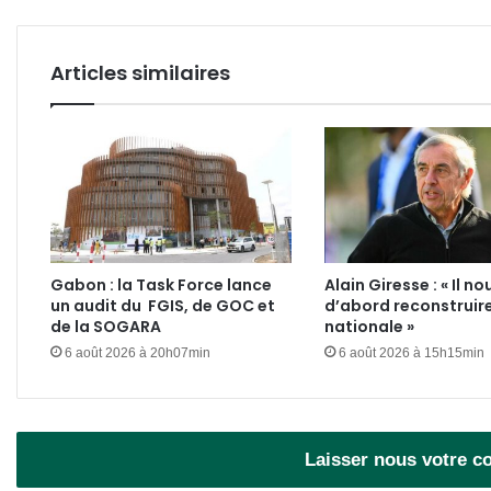
la
hausse
des
Articles similaires
redevances
Gabon : la Task Force lance
Alain Giresse : « Il no
un audit du FGIS, de GOC et
d’abord reconstruire
de la SOGARA
nationale »
6 août 2026 à 20h07min
6 août 2026 à 15h15min
Laisser nous votre 