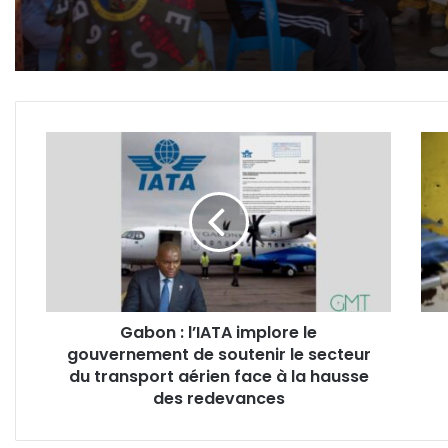
Ebola : contamination
record avec plus de 3000
cas confirmés en RDC
Gabon
AGA
:
:
l’IATA
l'éte
implore
rec
le
du j
gouvernement
des
de
ferm
soutenir
prov
le
des
Gabon : l’IATA implore le
secteur
cont
gouvernement de soutenir le secteur
du
transport
du transport aérien face à la hausse
aérien
des redevances
face
à