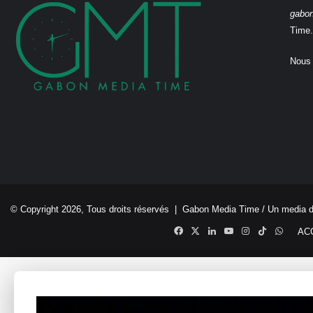
gabo
Time.
Nous 
© Copyright 2026, Tous droits réservés |
Gabon Media Time
/ Un media 
Facebook
X
Linkedin
YouTube
Instagram
TikTok
Whats
AC