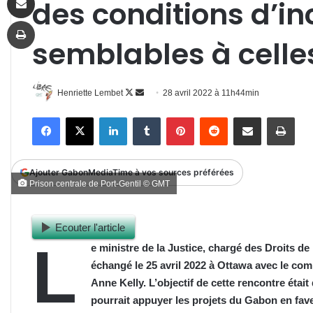
des conditions d’in
Imprimer
semblables à cell
Follow
Envoyer
Henriette Lembet
28 avril 2022 à 11h44min
on
un
Facebook
X
Linkedin
Tumblr
Pinterest
Reddit
Partager par email
Impr
X
courriel
Ajouter GabonMediaTime à vos sources préférées
Prison centrale de Port-Gentil © GMT
Ecouter l'article
L
e ministre de la Justice, chargé des Droits
échangé le 25 avril 2022 à Ottawa avec le co
Anne Kelly. L’objectif de cette rencontre était
pourrait appuyer les projets du Gabon en fav