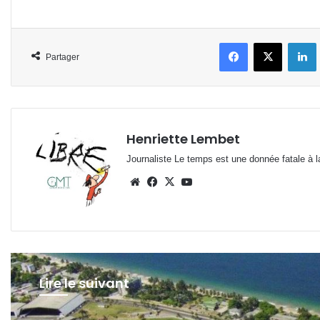
Facebook
X
L
Partager
Henriette Lembet
Journaliste Le temps est une donnée fatale à la
Website
Facebook
X
YouTube
Lire le suivant