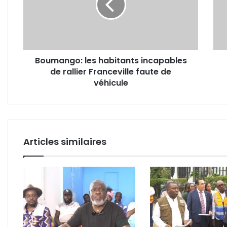
de
de
rallier
mati
Franceville
scie
faute
dans
de
les
Boumango: les habitants incapables
véhicule
lycé
de rallier Franceville faute de
et
véhicule
coll
publ
Articles similaires