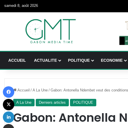
samedi 8, août 2026
ACCUEIL
ACTUALITE
POLITIQUE
ECONOMIE
Facebook
Accueil
/
A La Une
/
Gabon: Antonella Ndembet veut des conditions
X
A La Une
Derniers articles
POLITIQUE
Linkedin
Gabon: Antonella 
Partager par email