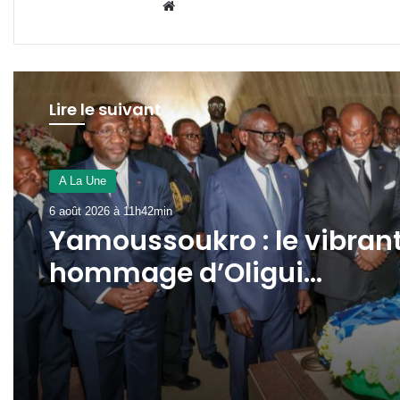
Website
Lire le suivant
A La Une
5 août 2026 à 20h47min
Gabon : le gouvernement
peaufine les derniers
préparatifs des fêtes
nationales d’août