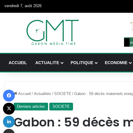
vendredi 7, août 2026
ACCUEIL
ACTUALITE
POLITIQUE
ECONOMIE
Facebook
Accueil
/
Actualités
/
SOCIETE
/
Gabon : 59 décès maternels enregi
X
Derniers articles
SOCIETE
Linkedin
Gabon : 59 décès 
Partager par email