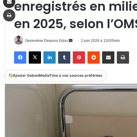
enregistrés en mili
Imprimer
en 2025, selon l’OM
Envoyer
Geneviève Dewuno Edou
2 juin 2026 à 11h55min
un
Facebook
X
Linkedin
Tumblr
Pinterest
Reddit
Partager par email
Impr
courriel
Ajouter GabonMediaTime à vos sources préférées