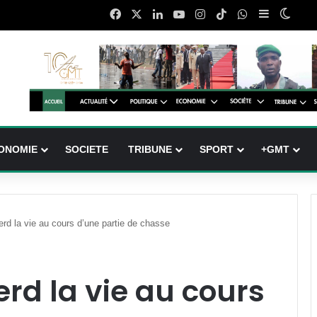
Facebook
X
Linkedin
YouTube
Instagram
TikTok
WhatsApp
Sidebar (b
Switc
ONOMIE
SOCIETE
TRIBUNE
SPORT
+GMT
 perd la vie au cours d’une partie de chasse
perd la vie au cours