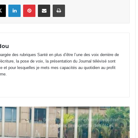
book
X
Linkedin
Pinterest
Partager par email
Imprimer
Libreville : le gaz butane enfin
disponible après plusieurs jours de
pénurie
Noyade : Plus de 300 000 morts par
an dans le monde selon l’OMS
dou
argée des rubriques Santé en plus d’être l’une des voix derrière de
riture, la pose de voix, la présentation du Journal télévisé sont
AGASA : fermeture provisoire d’un
te et pour lesquelles je mets mes capacités au quotidien au profit
restaurant de rue à Franceville pour
ime.
non-respect des règles d’hygiène
Gabon : le gouvernement peaufine
les derniers préparatifs des fêtes
nationales d’août
Gabon : Libreville hôte de l’Atelier
sur la protection des végétaux