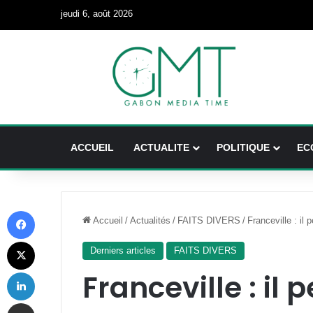
jeudi 6, août 2026
ACCUEIL
ACTUALITE
POLITIQUE
EC
Facebook
Accueil
/
Actualités
/
FAITS DIVERS
/
Franceville : il
X
Derniers articles
FAITS DIVERS
Linkedin
Franceville : il 
Partager par email