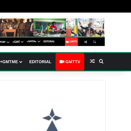
arre latérale)
h skin
Article Aléatoire
Rechercher
+GMTME
EDITORIAL
GMTTV