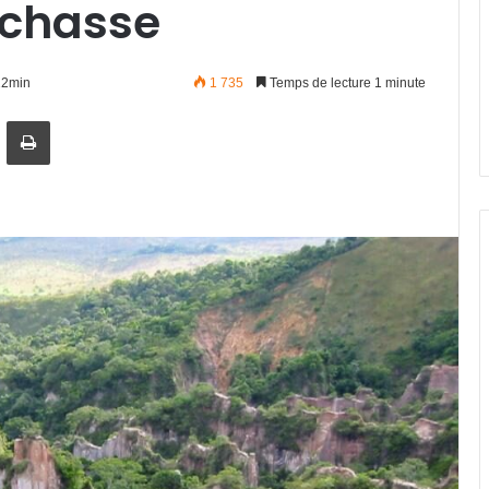
 chasse
h22min
1 735
Temps de lecture 1 minute
artager par email
Imprimer