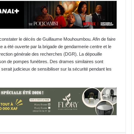
ue constater le décès de Guillaume Mouhoumbou. Afin de faire
te a été ouverte par la brigade de gendarmerie centre et le
irection générale des recherches (DGR). La dépouille
ison de pompes funèbres. Des drames similaires sont
l serait judicieux de sensibiliser sur la sécurité pendant les
Jeux du Commonwealth : la
judokate Marthe Gnacadja Avaro
sauve l’honneur du Gabon avec
une médaille de bronze
SMAM 2026 : l’allaitement maternel,
l’un des moyens les plus efficaces
pour la survie de l’enfant