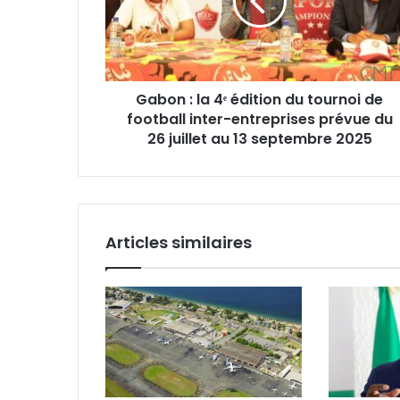
édition
du
tournoi
de
football
Gabon : la 4ᵉ édition du tournoi de
inter-
football inter-entreprises prévue du
entreprises
prévue
26 juillet au 13 septembre 2025
du
26
juillet
au
13
Articles similaires
septembre
2025