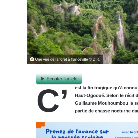
Une vue de la forêt à franceville © D.R.
Ecouter l'article
C’
est la fin tragique qu’à conn
Haut-Ogooué. Selon le récit du
Guillaume Mouhoumbou la soix
partie de chasse nocturne dan