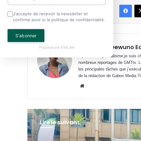
Face
Partager
J'accepte de recevoir la newsletter et
confirme avoir lu la politique de confidentialité.
S'abonner
Geneviève Dewuno E
Propulsé par
EVALAM
Diplômée en journalisme,je suis ch
nombreux reportages de GMTtv. L'éc
les principales tâches que j’exécu
de la rédaction de Gabon Media T
Website
Lire le suivant