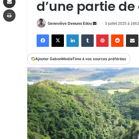
d’une partie de
Imprimer
Envoyer
Geneviève Dewuno Edou
3 juillet 2025 à 16
un
Facebook
X
Linkedin
Tumblr
Pinterest
Reddit
P
courriel
Ajouter GabonMediaTime à vos sources préférées