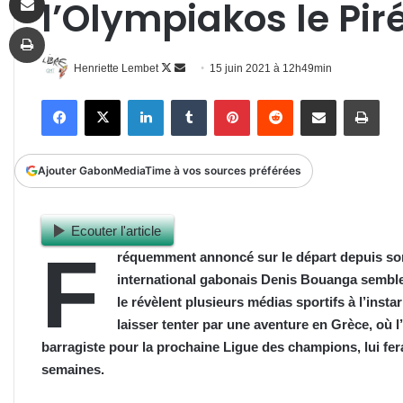
l’Olympiakos le Pir
Imprimer
Follow
Envoyer
Henriette Lembet
15 juin 2021 à 12h49min
on
un
Facebook
X
Linkedin
Tumblr
Pinterest
Reddit
Partager par email
Impr
X
courriel
Ajouter GabonMediaTime à vos sources préférées
Ecouter l'article
F
réquemment annoncé sur le départ depuis son 
international gabonais Denis Bouanga semble 
le révèl
ent
plusieurs médias sportifs à l’insta
laisser tenter par une aventure en Grèce, où l
barragiste pour la prochaine Ligue des champions, lui fer
semaines.