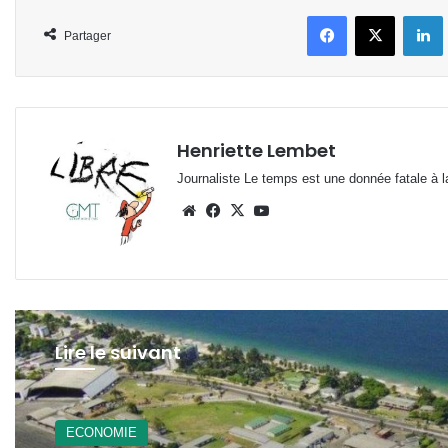
Facebook
X
L
Partager
Henriette Lembet
Journaliste Le temps est une donnée fatale à la
Website
Facebook
X
YouTube
Lire le suivant
ECONOMIE