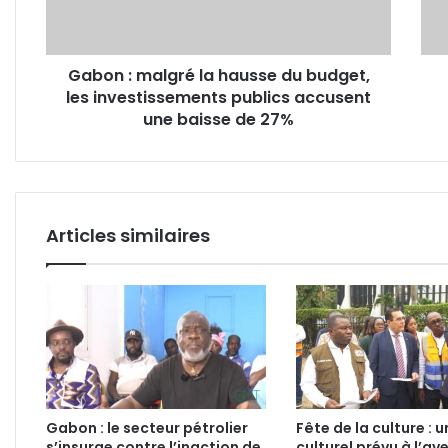
budget,
par
les
jour
investissements
en
Gabon : malgré la hausse du budget,
publics
72
les investissements publics accusent
accusent
heur
une
une baisse de 27%
à
baisse
Libre
de
27%
Articles similaires
Gabon : le secteur pétrolier
Fête de la culture : u
s’insurge contre l’inaction de
culturel prévu à l’av