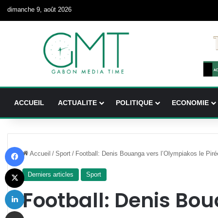
dimanche 9, août 2026
ACCUEIL
ACTUALITE
POLITIQUE
ECONOMIE
Facebook
Accueil
/
Sport
/
Football: Denis Bouanga vers l’Olympiakos le Pir
X
Derniers articles
Sport
Linkedin
Football: Denis Bo
Partager par email