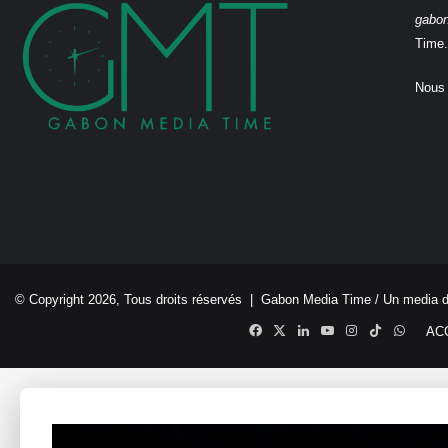
gabo
Time.
Nous 
© Copyright 2026, Tous droits réservés |
Gabon Media Time
/ Un media 
Facebook
X
Linkedin
YouTube
Instagram
TikTok
Whats
AC