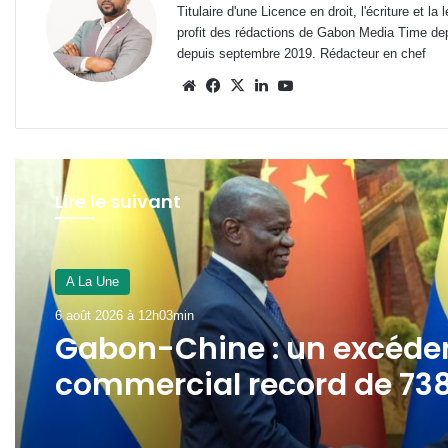
Titulaire d'une Licence en droit, l'écriture et 
profit des rédactions de Gabon Media Time de
depuis septembre 2019. Rédacteur en chef
Website
Facebook
X
Linkedin
YouTube
Lire le suivant
A La Une
5 août 2026 à 7h43min
A La Une
Traite des êtres humains 
6 août 2026 à 12h03min
le Gabon se dote d’un
guide national pour