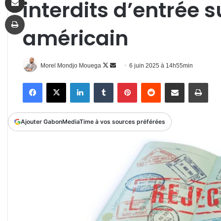
interdits d’entrée su
Imprimer
américain
Follow
Envoyer
Morel Mondjo Mouega
6 juin 2025 à 14h55min
on
un
Facebook
X
Linkedin
Tumblr
Pinterest
Reddit
Partager par email
Impr
X
courriel
Ajouter GabonMediaTime à vos sources préférées