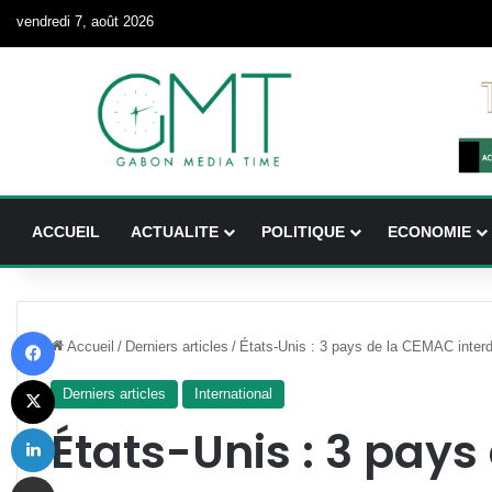
vendredi 7, août 2026
ACCUEIL
ACTUALITE
POLITIQUE
ECONOMIE
Facebook
Accueil
/
Derniers articles
/
États-Unis : 3 pays de la CEMAC interdit
X
Derniers articles
International
Linkedin
États-Unis : 3 pay
Partager par email