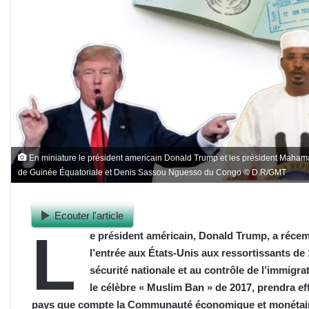
En miniature le président americain Donald Trump et les président Maha
de Guinée Équatoriale et Denis Sassou Nguesso du Congo © D.R/GMT
Ecouter l'article
L
e président américain, Donald Trump, a récemm
l’entrée aux États-Unis aux ressortissants de 
sécurité nationale et au contrôle de l’immigra
le célèbre « Muslim Ban » de 2017, prendra eff
pays que compte la Communauté économique et monétair