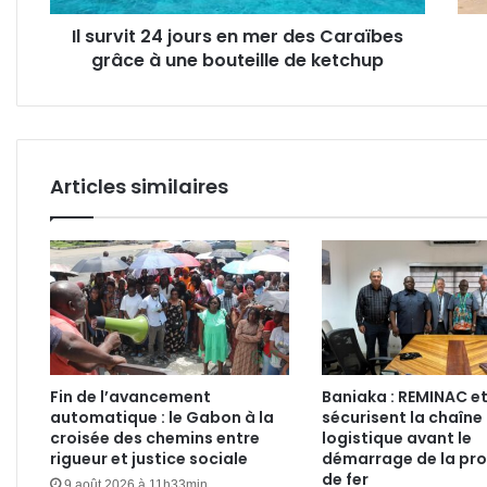
grâce
corp
Il survit 24 jours en mer des Caraïbes
à
muti
grâce à une bouteille de ketchup
une
bouteille
de
ketchup
Articles similaires
Fin de l’avancement
Baniaka : REMINAC e
automatique : le Gabon à la
sécurisent la chaîne
croisée des chemins entre
logistique avant le
rigueur et justice sociale
démarrage de la pr
de fer
9 août 2026 à 11h33min