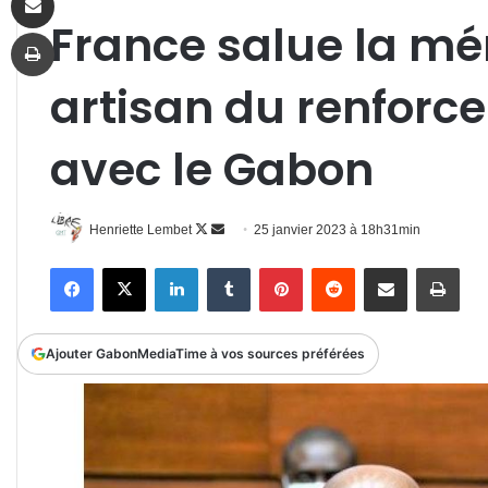
France salue la mé
Imprimer
artisan du renforc
avec le Gabon
Follow
Envoyer
Henriette Lembet
25 janvier 2023 à 18h31min
on
un
Facebook
X
Linkedin
Tumblr
Pinterest
Reddit
Partager par email
Impr
X
courriel
Ajouter GabonMediaTime à vos sources préférées