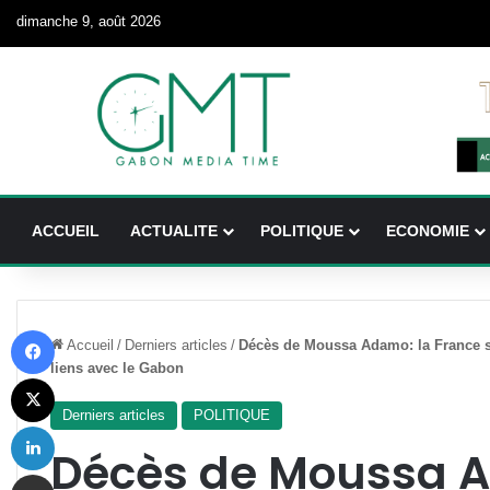
dimanche 9, août 2026
ACCUEIL
ACTUALITE
POLITIQUE
ECONOMIE
Facebook
Accueil
/
Derniers articles
/
Décès de Moussa Adamo: la France s
liens avec le Gabon
X
Derniers articles
POLITIQUE
Linkedin
Décès de Moussa A
Partager par email