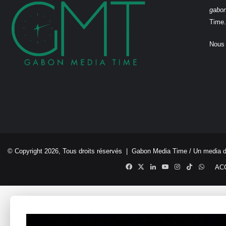
gabo
Time.
Nous 
© Copyright 2026, Tous droits réservés |
Gabon Media Time
/ Un media 
Facebook
X
Linkedin
YouTube
Instagram
TikTok
Whats
AC