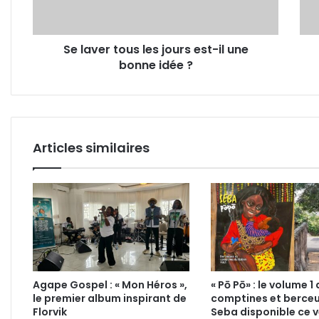
il
d'op
une
sexu
bonne
Se laver tous les jours est-il une
idée
bonne idée ?
?
Articles similaires
Agape Gospel : « Mon Héros »,
« Pō Pō» : le volume 1
le premier album inspirant de
comptines et berce
Florvik
Seba disponible ce 