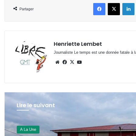
Facebook
X
L
Partager
Henriette Lembet
Journaliste Le temps est une donnée fatale à la
Website
Facebook
X
YouTube
Lire le suivant
A La Une