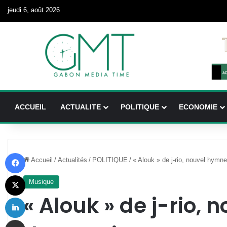
jeudi 6, août 2026
ACCUEIL
ACTUALITE
POLITIQUE
ECONOMIE
Facebook
Accueil
/
Actualités
/
POLITIQUE
/
« Alouk » de j-rio, nouvel hymn
X
Musique
« Alouk » de j-rio,
Linkedin
Partager par email