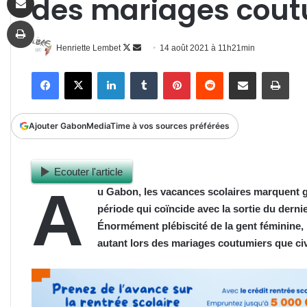
des mariages cout
Imprimer
Follow
Envoyer
Henriette Lembet
14 août 2021 à 11h21min
on
un
Facebook
X
Linkedin
Tumblr
Pinterest
Reddit
Partager par email
Impr
X
courriel
Ajouter GabonMediaTime à vos sources préférées
Ecouter l'article
A
u Gabon, les vacances scolaires marquent 
période qui coïncide avec la sortie du dernie
Énormément plébiscité de la gent féminine,
autant lors des mariages coutumiers que civ