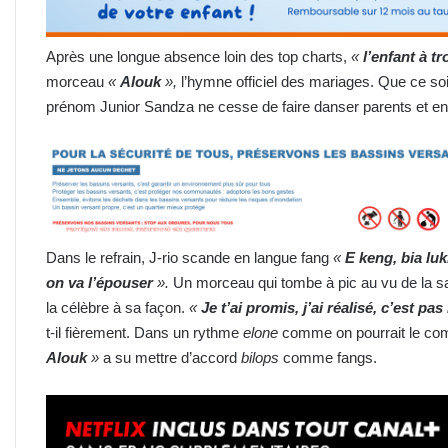
Après une longue absence loin des top charts,
«
l’enfant à t
morceau
«
Alouk
»,
l’hymne officiel des mariages. Que ce soi
prénom Junior Sandza ne cesse de faire danser parents et en
Dans le refrain, J-rio scande en langue fang
«
E keng, bia lu
on va l’épouser
».
Un morceau qui tombe à pic au vu de
la s
la célèbre à sa façon.
«
Je t’ai promis, j’ai réalisé, c’est p
t-il fièrement. Dans un rythme
elone
comme on pourrait le co
Alouk
»
a su mettre d’accord
bilops
comme fangs.