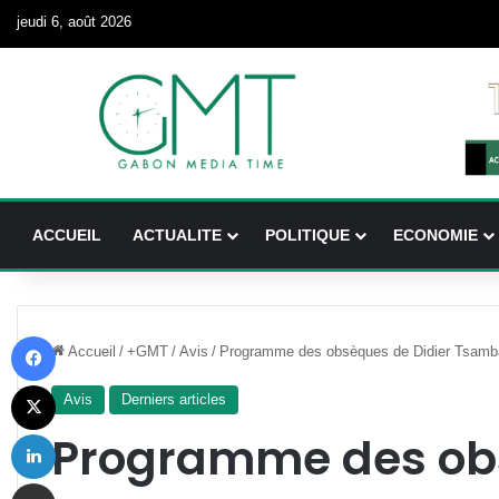
jeudi 6, août 2026
ACCUEIL
ACTUALITE
POLITIQUE
ECONOMIE
Facebook
Accueil
/
+GMT
/
Avis
/
Programme des obsèques de Didier Tsam
X
Avis
Derniers articles
Linkedin
Programme des ob
Partager par email