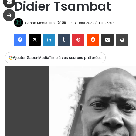
Didier Tsambat
Imprimer
Follow
Envoyer
Gabon Media Time
31 mai 2022 à 11h25min
on
un
Facebook
X
Linkedin
Tumblr
Pinterest
Reddit
Partager par email
Impr
X
courriel
Ajouter GabonMediaTime à vos sources préférées