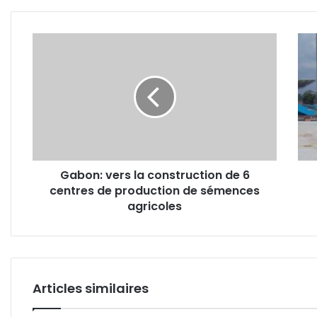
et dynamique de
transformation
Gabon:
Nati
vers
foot:
la
faut
construction
de
de
stad
6
l'US
centres
rece
de
sur
production
le
Gabon: vers la construction de 6
de
terra
centres de production de sémences
sémences
de
agricoles
agricoles
l'US
Articles similaires