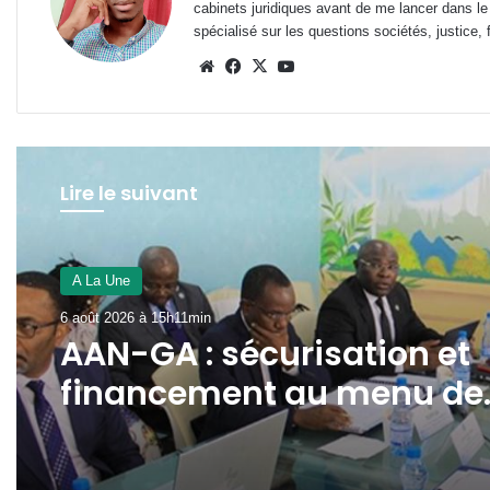
cabinets juridiques avant de me lancer dans le
spécialisé sur les questions sociétés, justice, f
Website
Facebook
X
YouTube
Lire le suivant
A La Une
6 août 2026 à 15h03min
Prix de l’essence : Gabon,
2e pays avec le litre de
super le plus abordable e
Zone FCFA !