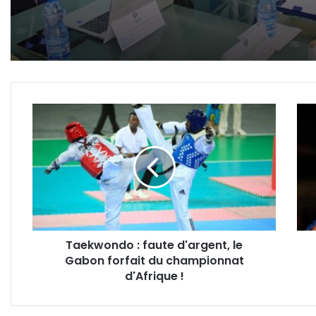
Taekwondo
Inter
:
Musi
faute
Awa
d'argent,
:
le
Espo
Gabon
La
forfait
Tigr
du
cour
championnat
meil
Taekwondo : faute d'argent, le
d'Afrique
artis
Gabon forfait du championnat
!
Afri
d'Afrique !
Pop