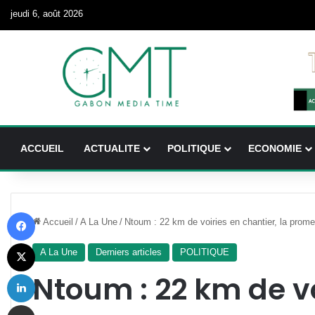
jeudi 6, août 2026
ACCUEIL
ACTUALITE
POLITIQUE
ECONOMIE
Facebook
Accueil
/
A La Une
/
Ntoum : 22 km de voiries en chantier, la prom
X
A La Une
Derniers articles
POLITIQUE
Linkedin
Ntoum : 22 km de vo
Partager par email