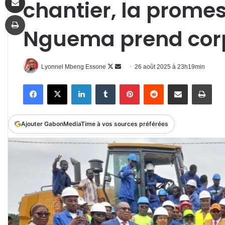
chantier, la promes
Imprimer
Nguema prend cor
Follow
Envoyer
Lyonnel Mbeng Essone
26 août 2025 à 23h19min
on
un
Facebook
X
Linkedin
Tumblr
Pinterest
Reddit
Partager par email
Impr
X
courriel
Ajouter GabonMediaTime à vos sources préférées