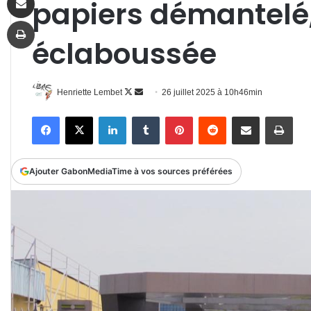
papiers démantelé,
Imprimer
éclaboussée
Follow
Envoyer
Henriette Lembet
26 juillet 2025 à 10h46min
on
un
Facebook
X
Linkedin
Tumblr
Pinterest
Reddit
Partager par email
Impr
X
courriel
Ajouter GabonMediaTime à vos sources préférées