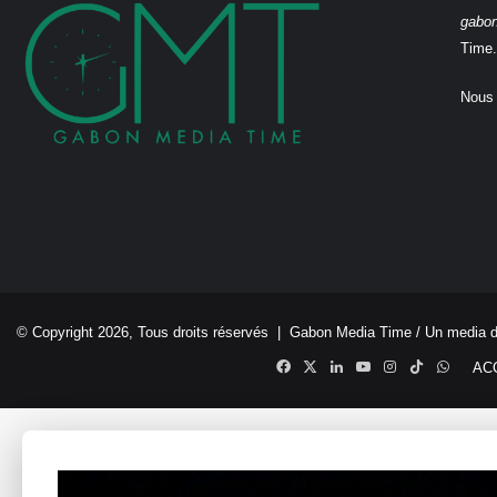
gabo
Time.
Nous 
© Copyright 2026, Tous droits réservés |
Gabon Media Time
/ Un media 
Facebook
X
Linkedin
YouTube
Instagram
TikTok
Whats
AC