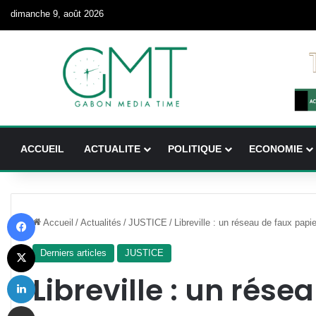
dimanche 9, août 2026
ACCUEIL
ACTUALITE
POLITIQUE
ECONOMIE
Facebook
Accueil
/
Actualités
/
JUSTICE
/
Libreville : un réseau de faux pa
X
Derniers articles
JUSTICE
Linkedin
Libreville : un rése
Partager par email