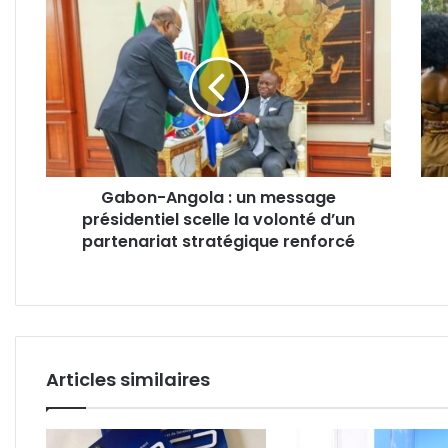
Gabon-
Gab
Angola
:
:
Pasc
un
Ogo
message
Siff
présidentiel
inau
scelle
le
la
Bant
volonté
Hote
Gabon-Angola : un message
d’un
un
présidentiel scelle la volonté d’un
partenariat
étab
stratégique
partenariat stratégique renforcé
célé
renforcé
le
vivre
ense
gabo
Articles similaires