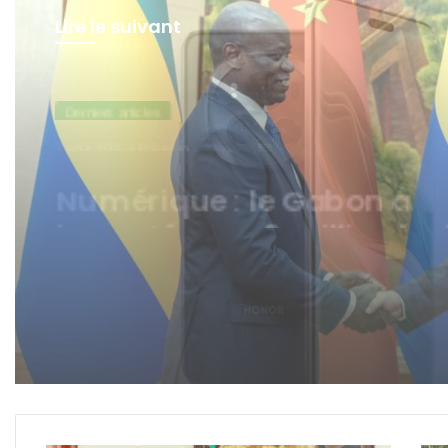
Lire le suivant
A La Une
6 août 2026 à 12h03min
Gabon-Chine : un excéde
commercial record de 73
milliards FCFA au 1er
semestre 2026