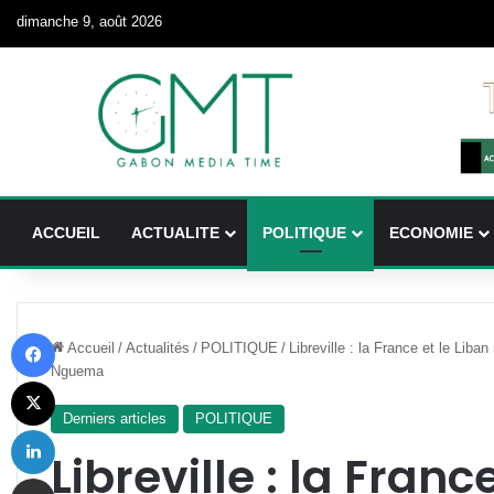
dimanche 9, août 2026
ACCUEIL
ACTUALITE
POLITIQUE
ECONOMIE
Facebook
Accueil
/
Actualités
/
POLITIQUE
/
Libreville : la France et le Liban
Nguema
X
Derniers articles
POLITIQUE
Linkedin
Libreville : la Franc
Partager par email