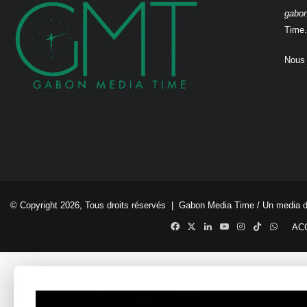
gabo
Time.
Nous 
© Copyright 2026, Tous droits réservés |
Gabon Media Time
/ Un media 
Facebook
X
Linkedin
YouTube
Instagram
TikTok
Whats
AC