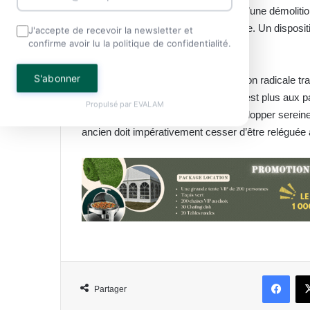
des mesures de choc. L’hypothèse d’une démolitio
l’installation d’une traversée provisoire. Un disposit
J'accepte de recevoir la newsletter et
confirme avoir lu la politique de confidentialité.
travaux du grand pont de Kango.
S'abonner
Loin d’être un caprice, cette proposition radicale t
place de l’Indépendance, le temps n’est plus aux
Propulsé par
EVALAM
Pour que Kango continue de se développer sereineme
ancien doit impérativement cesser d’être reléguée
Face
Partager