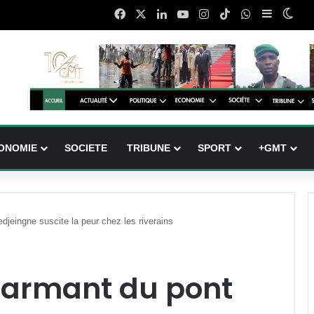
Facebook
X
Linkedin
YouTube
Instagram
TikTok
WhatsApp
Sidebar (
Swit
ONOMIE
SOCIETE
TRIBUNE
SPORT
+GMT
djeingne suscite la peur chez les riverains
alarmant du pont