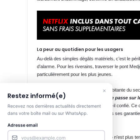
La peur au quotidien pour les usagers
Au-delà des simples dégâts matériels, c’est le péril
d’alarme. Pour les riverains, traverser le pont Med
particulièrement pour les plus jeunes.
×
Interrogée par
GabonReview
, une habitante du se
Restez informé(e)
n’est pas en sécurité. Moi, quand je passe sur 
milieu. Ce n’est pas possible.
»,
a-t-il confié
.
Ce cr
Recevez nos dernières actualités directement
dans votre boîte mail ou sur WhatsApp.
d’emprunter un axe qui a perdu toutes ses garanties 
Adresse email
Vers des solutions radicales ?
Face à ce péril imminent, le statu quo n’est plus te