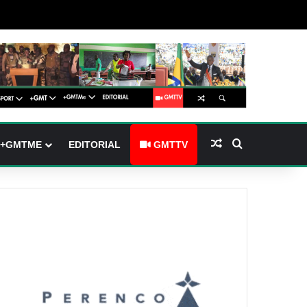
barre latérale)
ch skin
Article Aléatoire
Rechercher
+GMTME
EDITORIAL
GMTTV