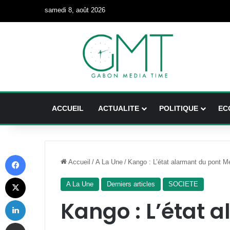
samedi 8, août 2026
ACCUEIL
ACTUALITE
POLITIQUE
EC
Facebook
Accueil
/
A La Une
/
Kango : L’état alarmant du pont Me
X
A La Une
Derniers articles
SOCIETE
Linkedin
Kango : L’état 
Partager par email