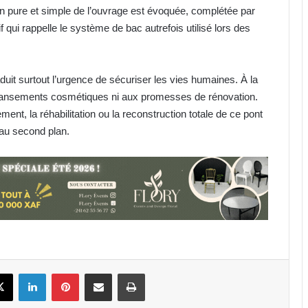
n pure et simple de l’ouvrage est évoquée, complétée par
if qui rappelle le système de bac autrefois utilisé lors des
raduit surtout l’urgence de sécuriser les vies humaines. À la
 pansements cosmétiques ni aux promesses de rénovation.
nt, la réhabilitation ou la reconstruction totale de ce pont
 au second plan.
Gabon : Libreville hôte de l’Atelier
sur la protection des végétaux
BAC 2026 : 100 % de taux de
réussite à la prison centrale de
Port-Gentil
book
X
Linkedin
Pinterest
Partager par email
Imprimer
Département d’Etimboué : Perenco
renforce l’accès aux soins avec
deux nouvelles cases de santé