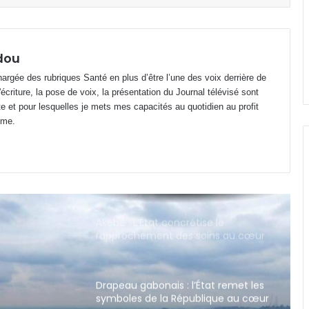
Libreville : Axe PK7-Transfo Plein Ciel
en décrépitude avancée
dou
argée des rubriques Santé en plus d’être l’une des voix derrière de
riture, la pose de voix, la présentation du Journal télévisé sont
Jeux du Commonwealth : la
te et pour lesquelles je mets mes capacités au quotidien au profit
judokate Marthe Gnacadja Avaro
sauve l’honneur du Gabon avec
ime.
une médaille de bronze
Akébé : L’État concrétise le
rapprochement des soins au cœur
du 3ᵉ arrondissement
Drapeau gabonais : l’État remet les
symboles de la République au cœur
des civismes
CIPV : Le Gabon muscle sa stratégie
contre les nuisibles transfrontaliers