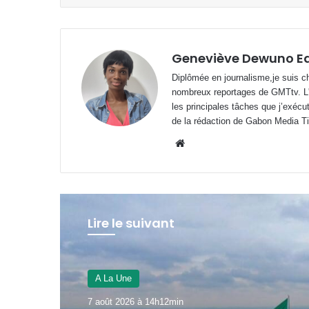
Geneviève Dewuno E
Diplômée en journalisme,je suis ch
nombreux reportages de GMTtv. L'éc
les principales tâches que j’exécu
de la rédaction de Gabon Media T
Website
Lire le suivant
A La Une
6 août 2026 à 20h41min