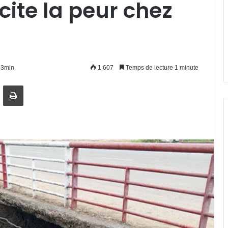
ite la peur chez
h43min
1 607
Temps de lecture 1 minute
artager par email
Imprimer