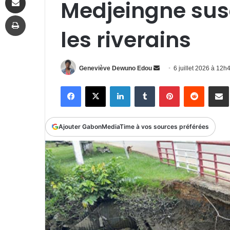
Medjeingne susc
Imprimer
les riverains
Envoyer
Geneviève Dewuno Edou
6 juillet 2026 à 12
un
Facebook
X
Linkedin
Tumblr
Pinterest
Reddit
P
courriel
Ajouter GabonMediaTime à vos sources préférées