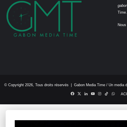
gabo
Time.
Nous 
© Copyright 2026, Tous droits réservés |
Gabon Media Time
/ Un media 
Facebook
X
Linkedin
YouTube
Instagram
TikTok
Whats
AC