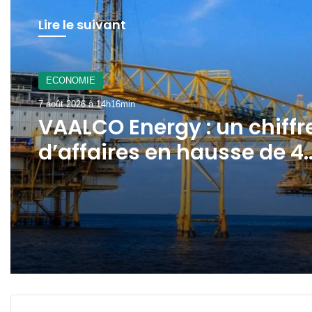
Lire le suivant
A La Une
7 août 2026 à 12h21min
Gabon : le gouvernement
mobilisé pour la
concrétisation du
mégaprojet de Fer de
Baniaka