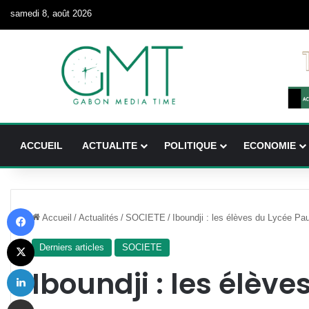
samedi 8, août 2026
ACCUEIL
ACTUALITE
POLITIQUE
ECONOMIE
Facebook
Accueil
/
Actualités
/
SOCIETE
/
Iboundji : les élèves du Lycée Pa
X
Derniers articles
SOCIETE
Linkedin
Iboundji : les élève
Partager par email