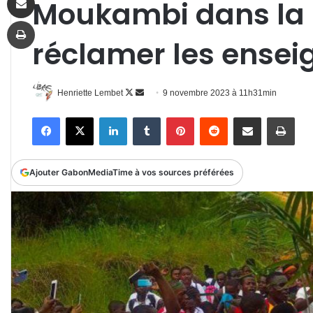
Moukambi dans la 
Imprimer
réclamer les ensei
Follow
Envoyer
Henriette Lembet
9 novembre 2023 à 11h31min
on
un
Facebook
X
Linkedin
Tumblr
Pinterest
Reddit
Partager par email
Impr
X
courriel
Ajouter GabonMediaTime à vos sources préférées