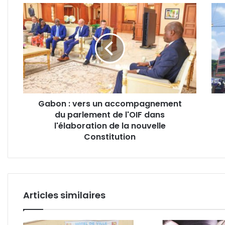
Gabon
Gab
:
:
vers
vers
un
le
accompagnement
lanc
du
des
parlement
opér
de
d'ém
l'OIF
des
Gabon : vers un accompagnement
dans
titre
du parlement de l'OIF dans
l'élaboration
publ
de
l'élaboration de la nouvelle
du
la
Trés
Constitution
nouvelle
Constitution
Articles similaires