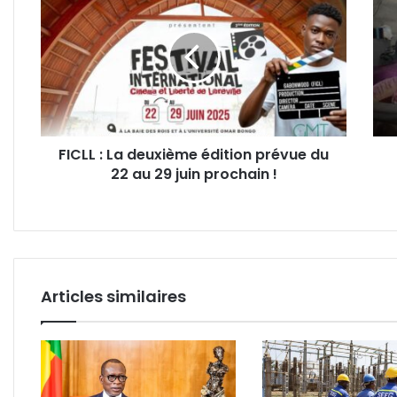
:
:
La
Oligu
deuxième
Ngu
édition
face
prévue
aux
du
sinis
22
de
au
Plai
FICLL : La deuxième édition prévue du
29
Oret
22 au 29 juin prochain !
juin
un
prochain
gest
!
d’ap
dans
la
tour
Articles similaires