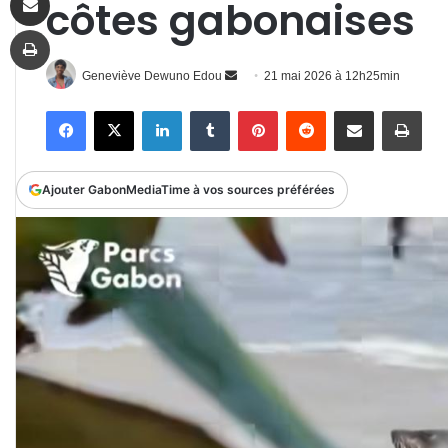
côtes gabonaises
Imprimer
Envoyer
Geneviève Dewuno Edou
21 mai 2026 à 12h25min
un
Facebook
X
Linkedin
Tumblr
Pinterest
Reddit
Partager par email
Impr
courriel
Ajouter GabonMediaTime à vos sources préférées