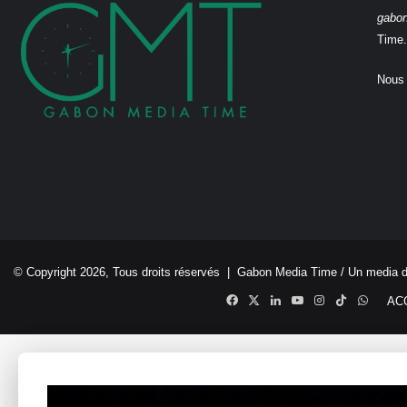
gabo
Time.
Nous 
© Copyright 2026, Tous droits réservés |
Gabon Media Time
/ Un media 
Facebook
X
Linkedin
YouTube
Instagram
TikTok
Whats
AC