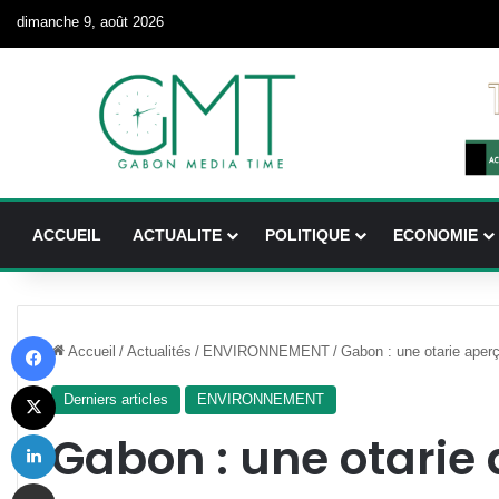
dimanche 9, août 2026
ACCUEIL
ACTUALITE
POLITIQUE
ECONOMIE
Facebook
Accueil
/
Actualités
/
ENVIRONNEMENT
/
Gabon : une otarie aper
X
Derniers articles
ENVIRONNEMENT
Linkedin
Gabon : une otarie 
Partager par email