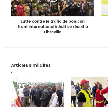
bois
Cari
:
Mek
un
Ndo
front
vice-
Lutte contre le trafic de bois : un
international
cham
front international inédit se réunit à
inédit
au
se
Libreville
lanc
réunit
de
à
poid
Libreville
Articles similaires