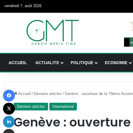
vendredi 7, août 2026
ACCUEIL
ACTUALITE
POLITIQUE
ECONOMIE
Facebook
Accueil
/
Derniers articles
/
Genève : ouverture de la 79ème Assem
X
Derniers articles
International
Linkedin
Genève : ouverture
Partager par email