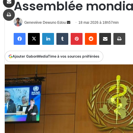
Assemblée mondial
Imprimer
Envoyer
Geneviève Dewuno Edou
18 mai 2026 à 18h57min
un
Facebook
X
Linkedin
Tumblr
Pinterest
Reddit
Partager par email
Impr
courriel
Ajouter GabonMediaTime à vos sources préférées