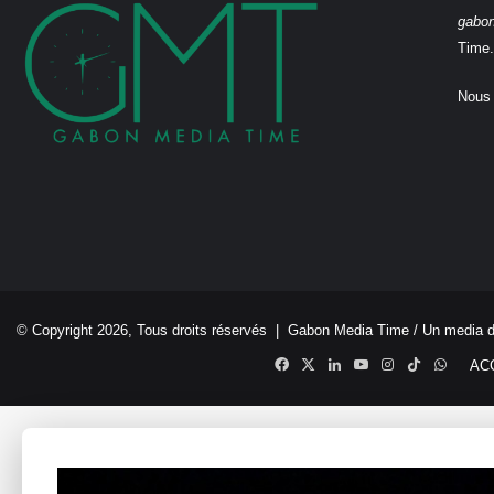
gabo
Time.
Nous 
© Copyright 2026, Tous droits réservés |
Gabon Media Time
/ Un media 
Facebook
X
Linkedin
YouTube
Instagram
TikTok
Whats
AC