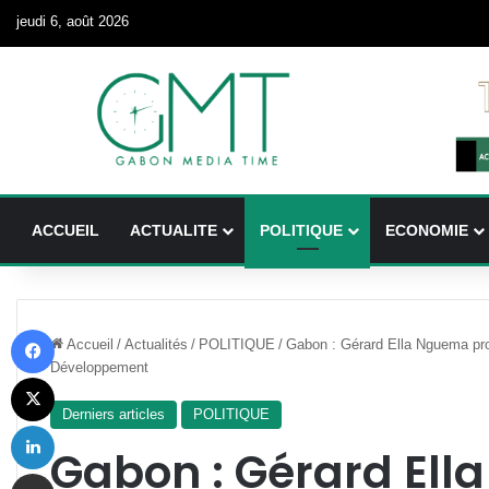
jeudi 6, août 2026
ACCUEIL
ACTUALITE
POLITIQUE
ECONOMIE
Facebook
Accueil
/
Actualités
/
POLITIQUE
/
Gabon : Gérard Ella Nguema pro
Développement
X
Derniers articles
POLITIQUE
Linkedin
Gabon : Gérard El
Partager par email