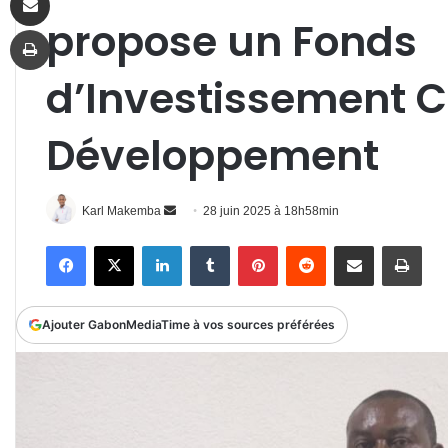
propose un Fonds
Imprimer
d’Investissement C
Développement
Envoyer
Karl Makemba
28 juin 2025 à 18h58min
un
Facebook
X
Linkedin
Tumblr
Pinterest
Reddit
Partager par email
Impr
courriel
Ajouter GabonMediaTime à vos sources préférées