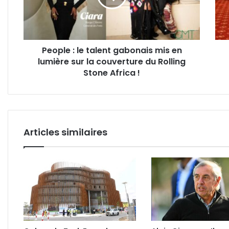
mis
de
en
la
lumière
loi
sur
sur
People : le talent gabonais mis en
la
les
lumière sur la couverture du Rolling
couverture
part
du
Stone Africa !
Rolling
Stone
Africa
!
Articles similaires