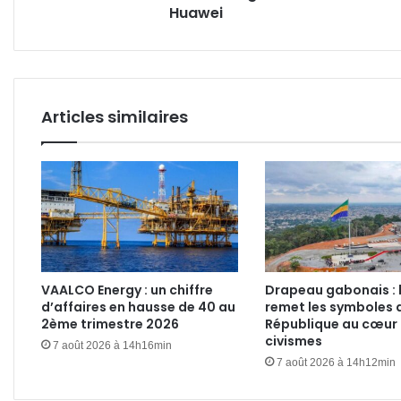
Huawei
Huawei
la
BAD
Articles similaires
VAALCO Energy : un chiffre
Drapeau gabonais : l
d’affaires en hausse de 40 au
remet les symboles d
2ème trimestre 2026
République au cœur
civismes
7 août 2026 à 14h16min
7 août 2026 à 14h12min