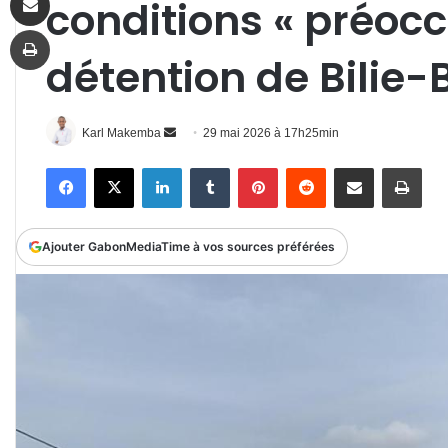
conditions « préoc
Imprimer
détention de Bilie
Envoyer
Karl Makemba
29 mai 2026 à 17h25min
un
Facebook
X
Linkedin
Tumblr
Pinterest
Reddit
Partager par email
Impr
courriel
Ajouter GabonMediaTime à vos sources préférées