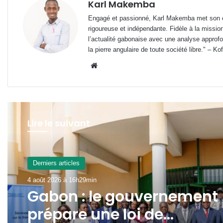
Karl Makemba
Engagé et passionné, Karl Makemba met son ex
rigoureuse et indépendante. Fidèle à la missio
l’actualité gabonaise avec une analyse approfon
la pierre angulaire de toute société libre." – Ko
Website
Lire le suivant
A La Une
4 août 2026 à 9h55min
Transport aérien : jusqu’à
52 480 FCFA de redevanc