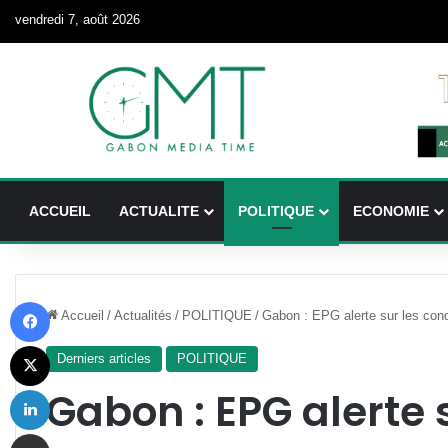
vendredi 7, août 2026
ACCUEIL
ACTUALITE
POLITIQUE
ECONOMIE
Facebook
Accueil
/
Actualités
/
POLITIQUE
/
Gabon : EPG alerte sur les cond
X
Derniers articles
POLITIQUE
Linkedin
Gabon : EPG alerte 
Partager par email