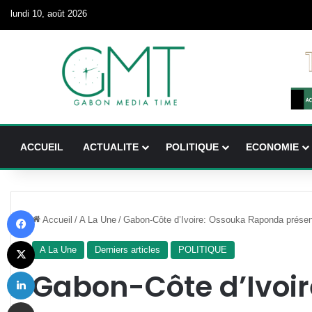
lundi 10, août 2026
ACCUEIL
ACTUALITE
POLITIQUE
ECONOMIE
Facebook
Accueil
/
A La Une
/
Gabon-Côte d’Ivoire: Ossouka Raponda prése
X
A La Une
Derniers articles
POLITIQUE
Linkedin
Gabon-Côte d’Ivoi
Partager par email