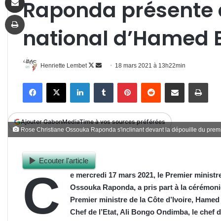
Raponda présente
Imprimer
national d’Hamed
Follow
Envoyer
Henriette Lembet
18 mars 2021 à 13h22min
on
un
Facebook
X
Linkedin
Tumblr
Pinterest
Reddit
Partager par email
Impr
X
courriel
Ajouter GabonMediaTime à vos sources préférées
Rose Christiane Ossouka Raponda s'inclinant devant la dépouille du prem
Ecouter l'article
C
e mercredi 17 mars 2021, le Premier minist
Ossouka Raponda, a pris part à la cérémoni
Premier ministre de la Côte d’Ivoire, Hamed
Chef de l’Etat, Ali Bongo Ondimba, le chef