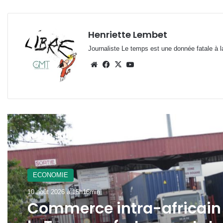
Henriette Lembet
Journaliste Le temps est une donnée fatale à la
Website
Facebook
X
YouTube
Lire le suivant
ECONOMIE
10 août 2026 à 15h16min
Commerce intra-africain 