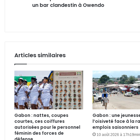
un bar clandestin à Owendo
orpai
illég
au
nez
et
à
la
barb
Articles similaires
du
gouv
Gabon : nattes, coupes
Gabon : une jeunesse
courtes, ces coiffures
l’oisiveté face à la r
autorisées pour le personnel
emplois saisonniers
féminin des forces de
10 août 2026 à 17h19mi
défense