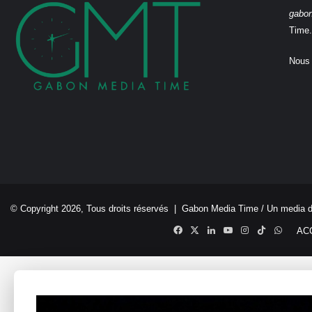
gabo
Time.
Nous 
© Copyright 2026, Tous droits réservés |
Gabon Media Time
/ Un media 
Facebook
X
Linkedin
YouTube
Instagram
TikTok
Whats
AC