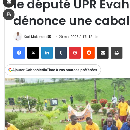
le député UPR Evah
Imprimer
dénonce une caba
Envoyer
Karl Makemba
20 mai 2026 à 17h18min
un
Facebook
X
Linkedin
Tumblr
Pinterest
Reddit
Partager par email
Impr
courriel
Ajouter GabonMediaTime à vos sources préférées