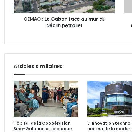
du
sans
déclin
suite
CEMAC : Le Gabon face au mur du
pétrolier
la
déclin pétrolier
plain
de
Mich
Lamb
Duc
Articles similaires
Hôpital de la Coopération
L’innovation techno
Sino-Gabonaise : dialogue
moteur de la modern