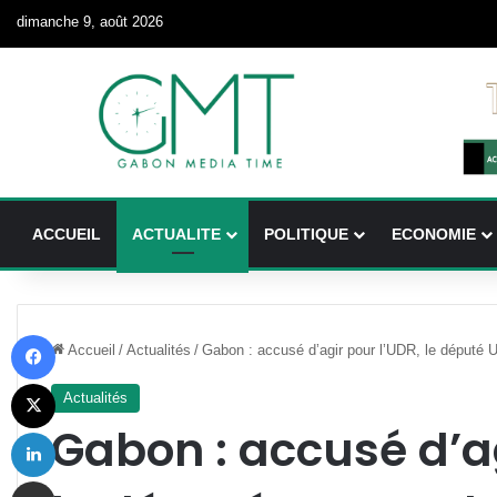
dimanche 9, août 2026
ACCUEIL
ACTUALITE
POLITIQUE
ECONOMIE
Facebook
Accueil
/
Actualités
/
Gabon : accusé d’agir pour l’UDR, le déput
X
Actualités
Gabon : accusé d’ag
Linkedin
Partager par email